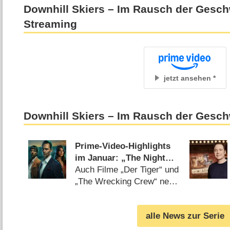
Downhill Skiers – Im Rausch der Gesch
Streaming
jetzt ansehen
Downhill Skiers – Im Rausch der Gesch
Prime-Video-Highlights
im Januar: „The Night
Manager“-Fortsetzung,
Auch Filme „Der Tiger“ und
„Steal“ und „Yes or No
„The Wrecking Crew“ neu
Games“
im Angebot (
18.12.2025
)
alle News zur Serie