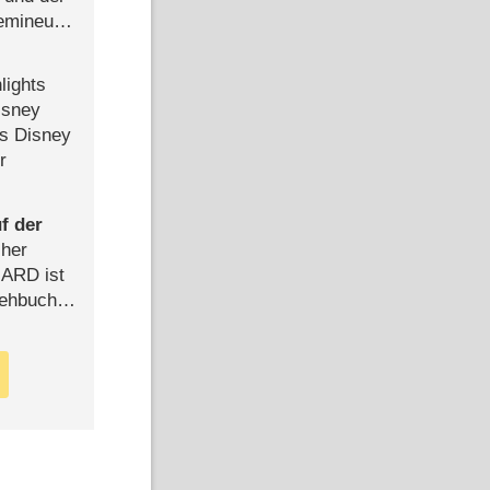
semineuen
hen
-
lights
isney
ls Disney
r
f der
cher
n ARD ist
rehbuch
iew