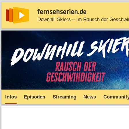
News
Entdecken
Streaming
TV-Starts
Serie
Infos
Episoden
Streaming
News
Communit