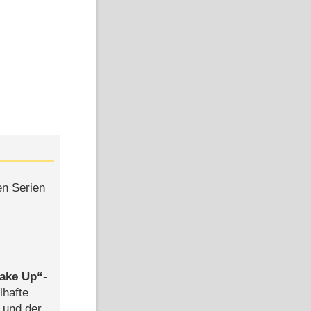
en Serien
ake Up
-
lhafte
 und der