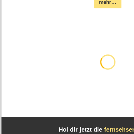
mehr…
Hol dir jetzt die
fernsehse