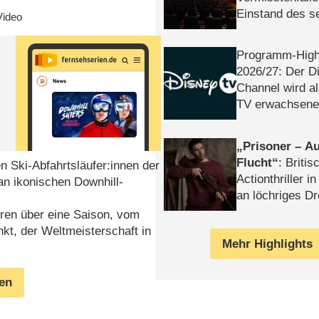
Einstand des 
Video
Tatort: Münc
Duos
Programm-High
2026/​27: Der D
Channel wird a
TV erwachsene
Prisoner – Au
Flucht
: Britis
n Ski-Abfahrtsläufer:innen der
Actionthriller i
an ikonischen Downhill-
an löchriges D
gekettet – Rev
ren über eine Saison, vom
kt, der Weltmeisterschaft in
Mehr Highlights
gen