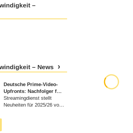
windigkeit –
windigkeit – News
Deutsche Prime-Video-
Upfronts: Nachfolger für
Pastewka-Engelke-Serie,
Streamingdienst stellt
mehr „LOL“, Gipfelsturm
Neuheiten für 2025/​26 vor
in „The Summit“
(
04.06.2025
)