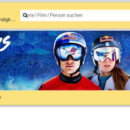
Downhill Skiers – Im Rausch der Geschwindigkeit
n A–Z
Filme A–Z
y