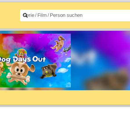
n A–Z
Filme A–Z