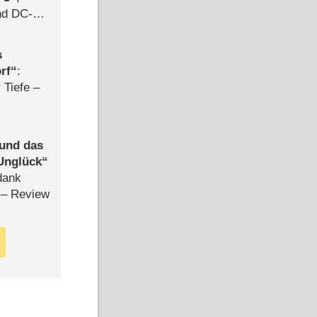
d DC-
ce
s
rf
:
 Tiefe –
 und das
Unglück
dank
– Review