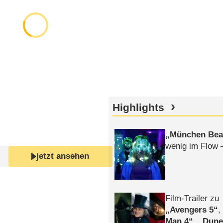
Highlights
München Bea
wenig im Flow 
jetzt ansehen
Film-Trailer zu
Avengers 5
Man 4
,
Dune