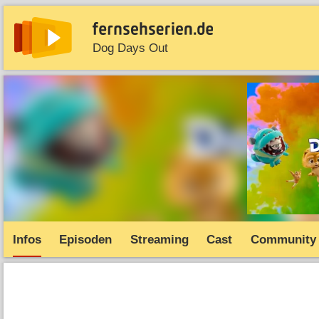
Dog Days Out
News
Entdecken
Streaming
TV-Starts
Serie
Infos
Episoden
Streaming
Cast
Community