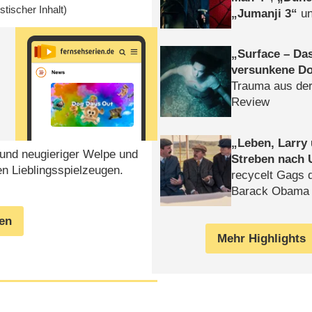
istischer Inhalt)
Jumanji 3
un
Horror
Clayfa
Surface – Da
versunkene Do
Trauma aus der
Review
Leben, Larry
 und neugieriger Welpe und
Streben nach 
n Lieblingsspielzeugen.
recycelt Gags 
Barack Obama 
gen
Mehr Highlights