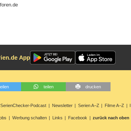
foren.de
rien.de App
teilen
teilen
drucken
SerienChecker-Podcast
Newsletter
Serien A–Z
Filme A–Z
obs
Werbung schalten
Links
Facebook
zurück nach oben