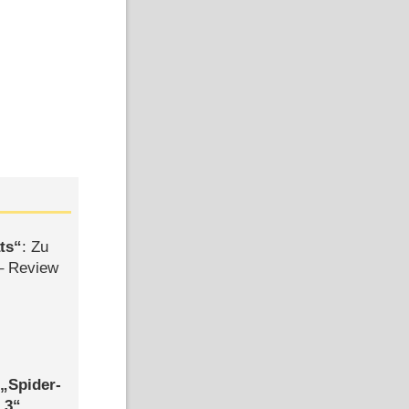
ts
: Zu
– Review
,
Spider-
 3
,