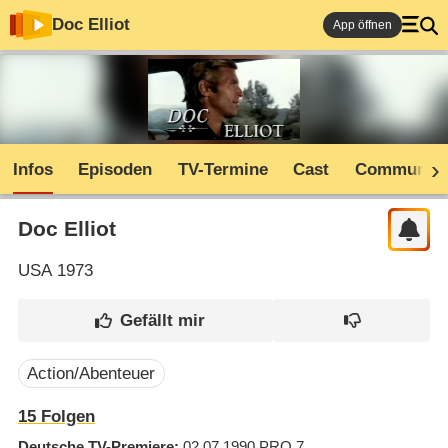
Doc Elliot
App öffnen
Infos
Episoden
TV-Termine
Cast
Community
Doc Elliot
USA
1973
Action/Abenteuer
15
Folgen
Deutsche TV-Premiere
02.07.1990
PRO 7