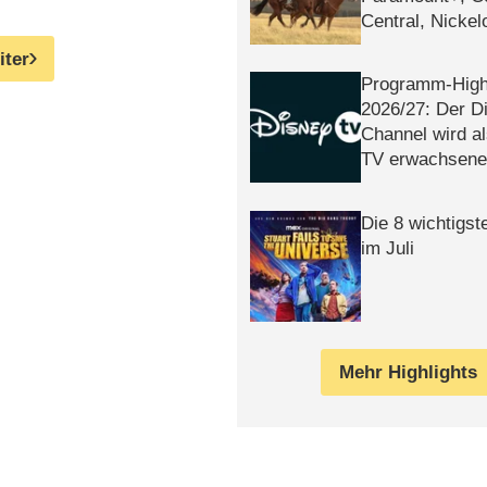
Central, Nicke
WELT
iter
Programm-High
2026/​27: Der D
Channel wird a
TV erwachsene
Die 8 wichtigst
im Juli
Mehr Highlights