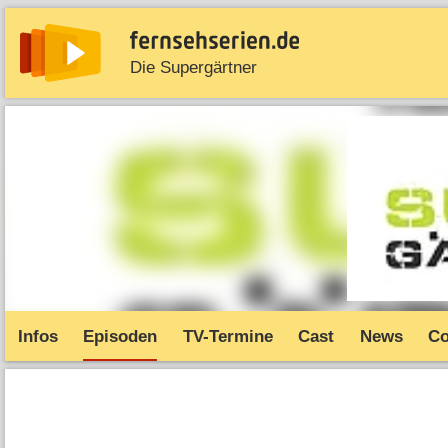
Die Supergärtner
News
Entdecken
Streaming
TV-Starts
Serie
Infos
Episoden
TV-Termine
Cast
News
C