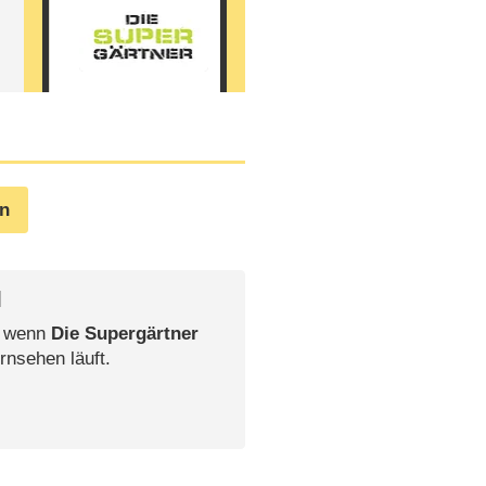
en
l
, wenn
Die Supergärtner
rnsehen läuft.