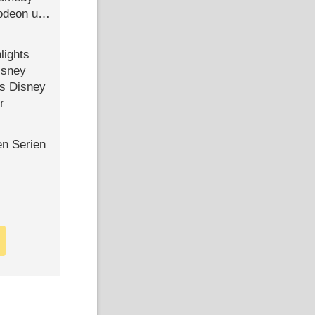
lodeon und
lights
isney
ls Disney
r
en Serien