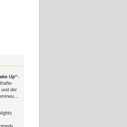
ake Up
-
lhafte
 und der
semineuen
hen
-
lights
Comedy