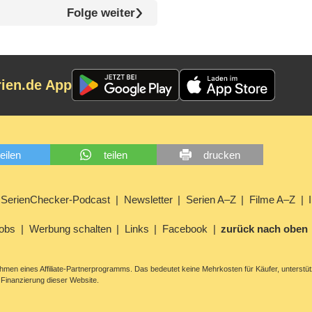
Folge weiter
rien.de App
teilen
teilen
drucken
SerienChecker-Podcast
Newsletter
Serien A–Z
Filme A–Z
obs
Werbung schalten
Links
Facebook
zurück nach oben
men eines Affiliate-Partnerprogramms. Das bedeutet keine Mehrkosten für Käufer, unterstüt
Finanzierung dieser Website.