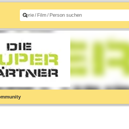
n A–Z
Filme A–Z
ommunity