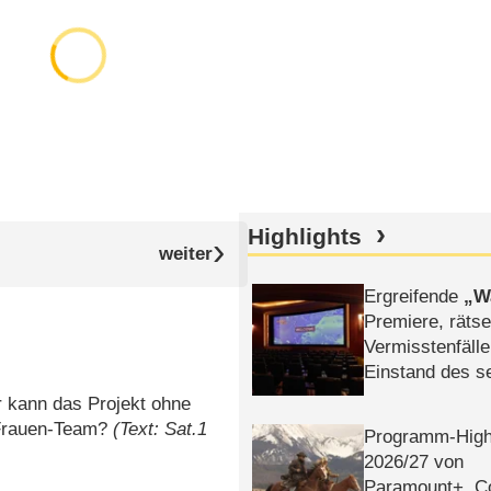
Highlights
Ergreifende
W
Premiere, rätse
Vermisstenfälle
Einstand des 
Tatort: Münc
r kann das Projekt ohne
Duos
 Frauen-Team?
(Text: Sat.1
Programm-High
2026/​27 von
Paramount+, 