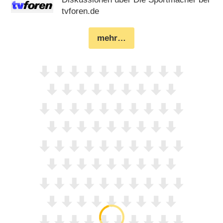
tvforen.de
mehr…