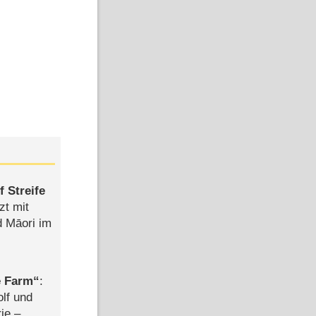
 Streife
zt mit
d Māori im
e Farm
:
olf und
rie –