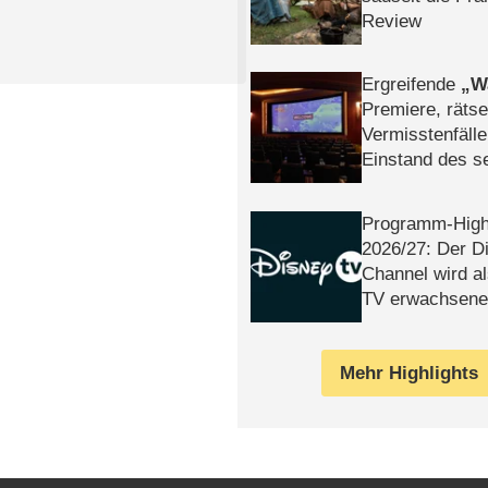
Review
Ergreifende
W
Premiere, rätse
Vermisstenfälle
Einstand des 
Tatort: Münc
Duos
Programm-High
2026/​27: Der D
Channel wird a
TV erwachsene
Mehr Highlights