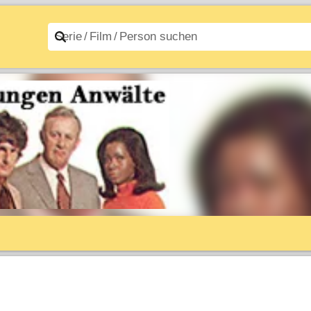
n A–Z
Filme A–Z