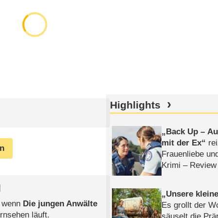
Highlights
Back Up – Auf
mit der Ex
rei
en
Frauenliebe un
Krimi – Review
l
Unsere klein
, wenn
Die jungen Anwälte
Es grollt der W
rnsehen läuft.
säuselt die Prä