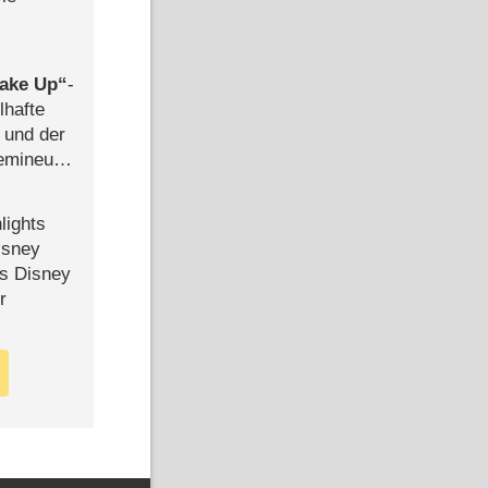
ake Up
-
lhafte
 und der
semineuen
hen
-
lights
isney
ls Disney
r