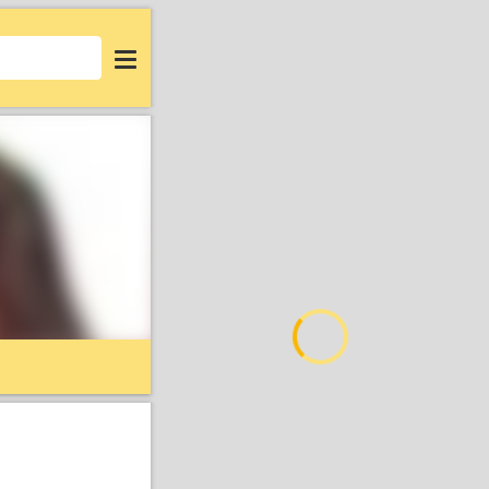
Login