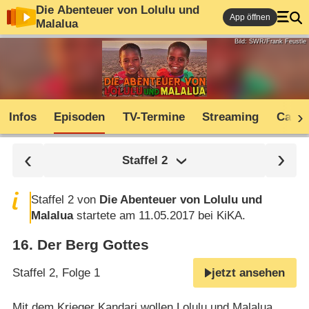
Die Abenteuer von Lolulu und
App öffnen
Malalua
Bild: SWR/Frank Feustle
Infos
Episoden
TV-Termine
Streaming
Cast
Staffel
2
Staffel 2 von
Die Abenteuer von Lolulu und
Malalua
startete am 11.05.2017 bei KiKA.
16
.
Der Berg Gottes
Staffel 2, Folge 1
jetzt ansehen
Mit dem Krieger Kandari wollen Lolulu und Malalua