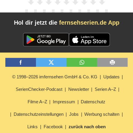
Hol dir jetzt die
fernsehserien.de App
© 1998–2026 imfernsehen GmbH & Co. KG
Updates
SerienChecker-Podcast
Newsletter
Serien A–Z
Filme A–Z
Impressum
Datenschutz
Datenschutzeinstellungen
Jobs
Werbung schalten
Links
Facebook
zurück nach oben