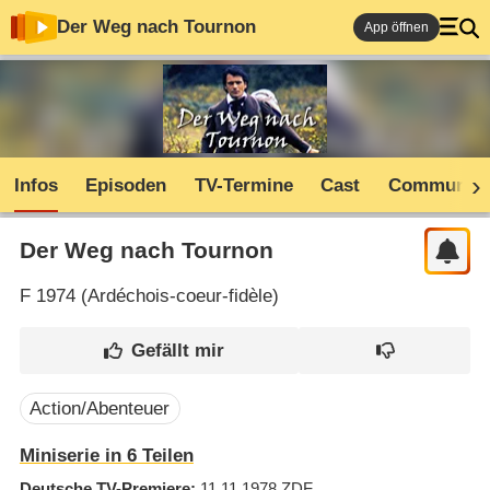
Der Weg nach Tournon
App öffnen
Infos
Episoden
TV-Termine
Cast
Community
Der Weg nach Tournon
F
1974 (
Ardéchois-coeur-fidèle
)
Action/Abenteuer
Miniserie in 6 Teilen
Deutsche TV-Premiere
11.11.1978
ZDF