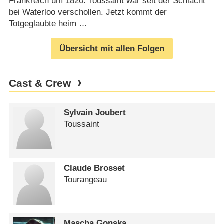
Frankreich um 1820. Toussaint war seit der Schlacht
bei Waterloo verschollen. Jetzt kommt der
Totgeglaubte heim …
Übersicht mit allen Folgen
Cast & Crew
Sylvain Joubert
Toussaint
Claude Brosset
Tourangeau
Mascha Gonska