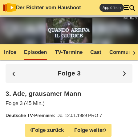
Der Richter vom Hausboot
App öffnen
Bild: Rai 3
Infos
Episoden
TV-Termine
Cast
Community
Folge 3
3
.
Ade, grausamer Mann
Folge 3 (45 Min.)
Deutsche TV-Premiere
Do. 12.01.1989
PRO 7
Folge zurück
Folge weiter