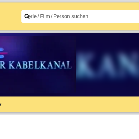
n A–Z
Filme A–Z
y