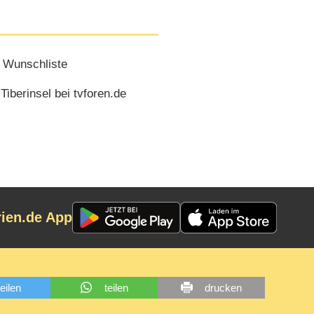
 Wunschliste
iberinsel bei tvforen.de
rien.de App
teilen
teilen
drucken