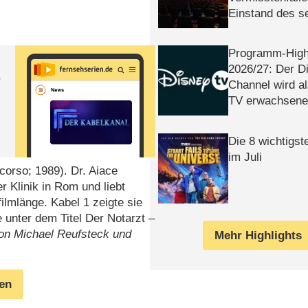
Einstand des 
Tatort: Münc
Duos
Programm-High
2026/​27: Der D
r
Channel wird a
TV erwachsene
Die 8 wichtigst
im Juli
ccorso; 1989). Dr. Aiace
r Klinik in Rom und liebt
ilmlänge. Kabel 1 zeigte sie
 unter dem Titel Der Notarzt –
n Michael Reufsteck und
Mehr Highlights
gen