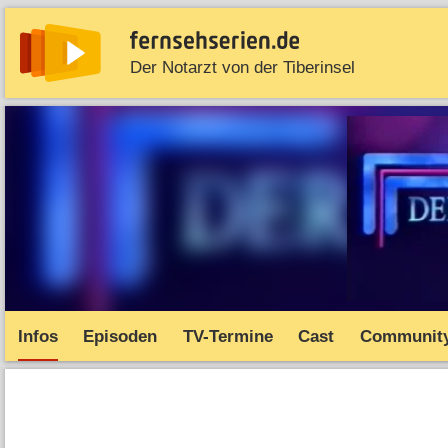
Der Notarzt von der Tiberinsel
News
Entdecken
Streaming
TV-Starts
Serie
Infos
Episoden
TV-Termine
Cast
Communit