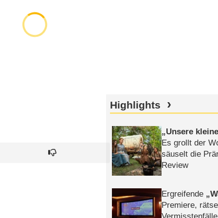
Highlights
Unsere klein
Es grollt der W
säuselt die Prä
Review
Ergreifende
W
Premiere, rätse
Vermisstenfälle