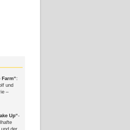
e Farm
:
olf und
rie –
ake Up
-
lhafte
 und der