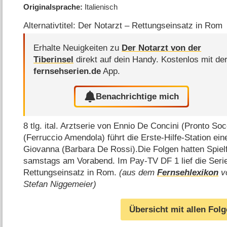
Originalsprache
Italienisch
Alternativtitel: Der Notarzt – Rettungseinsatz in Rom
Erhalte Neuigkeiten zu
Der Notarzt von der
Tiberinsel
direkt auf dein Handy.
Kostenlos mit de
fernsehserien.de
App.
Benachrichtige mich
8 tlg. ital. Arztserie von Ennio De Concini (Pronto So
(Ferruccio Amendola) führt die Erste-Hilfe-Station eine
Giovanna (Barbara De Rossi).Die Folgen hatten Spielf
samstags am Vorabend. Im Pay-TV DF 1 lief die Serie
Rettungseinsatz in Rom.
(aus dem
Fernsehlexikon
vo
Stefan Niggemeier)
Übersicht mit allen Fol