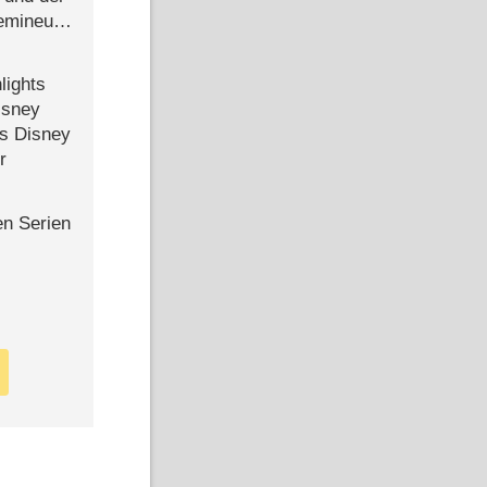
semineuen
hen
-
lights
isney
ls Disney
r
en Serien