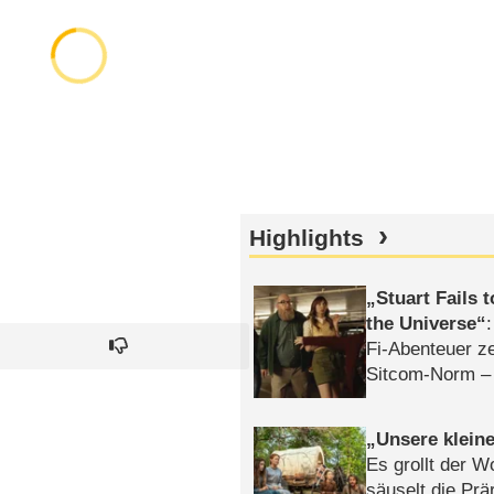
Highlights
Stuart Fails 
the Universe
Fi-Abenteuer ze
Sitcom-Norm –
Unsere klein
Es grollt der W
säuselt die Prä