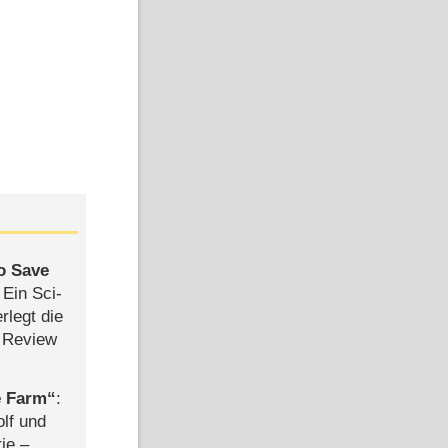
to Save
: Ein Sci-
rlegt die
 Review
e Farm
:
olf und
rie –