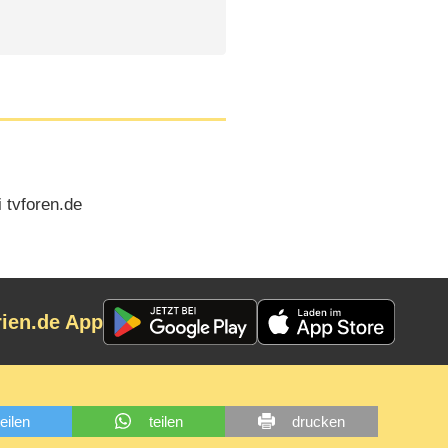
 tvforen.de
rien.de App
teilen
teilen
drucken