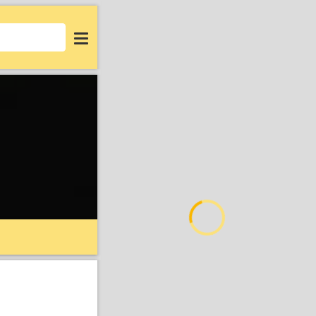
Login