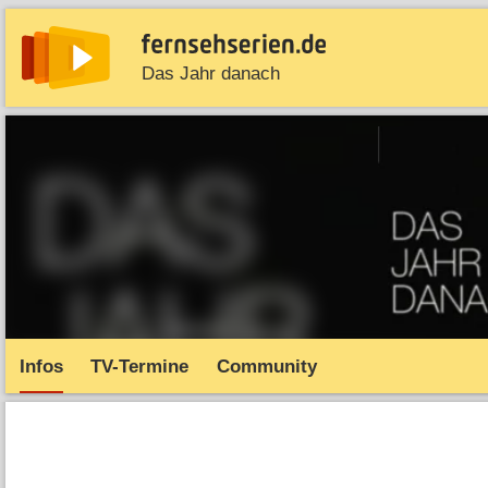
Das Jahr danach
News
Entdecken
Streaming
TV-Starts
Serie
Infos
TV-Termine
Community