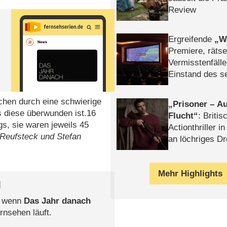
Review
Ergreifende
W
Premiere, rätse
Vermisstenfälle
Einstand des 
Tatort: Münc
Duos
hen durch eine schwierige
Prisoner – Au
is diese überwunden ist.16
Flucht
: Britis
s, sie waren jeweils 45
Actionthriller i
Reufsteck und Stefan
an löchriges D
gekettet – Rev
Mehr Highlights
l
, wenn
Das Jahr danach
rnsehen läuft.