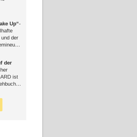
ake Up
-
lhafte
 und der
semineuen
hen
-
f der
cher
n ARD ist
rehbuch
iew