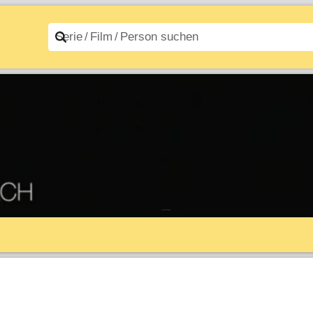
n A–Z
Filme A–Z