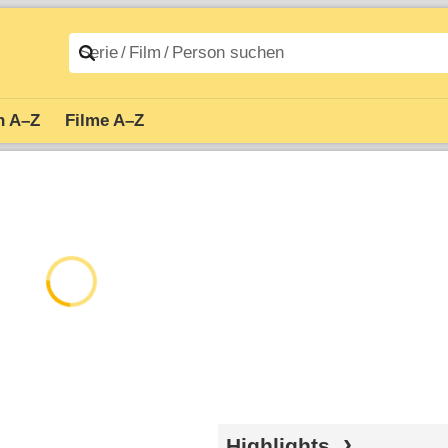
n A–Z
Filme A–Z
Highlights