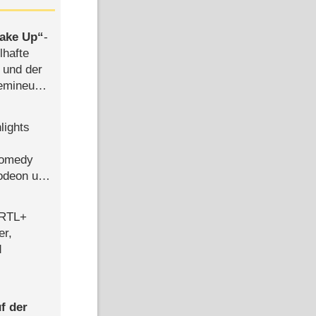
ake Up
-
lhafte
 und der
semineuen
hen
-
lights
Comedy
lodeon und
 RTL+
er,
d
f der