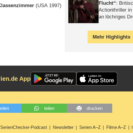
Flucht
: Britis
Klassenzimmer
(
USA
1997)
Actionthriller i
an löchriges D
gekettet – Rev
Mehr Highlights
rien.de App
teilen
teilen
drucken
SerienChecker-Podcast
Newsletter
Serien A–Z
Filme A–Z