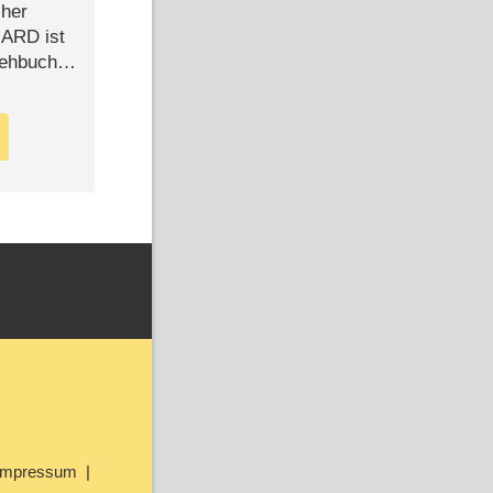
cher
n ARD ist
rehbuch
iew
Impressum