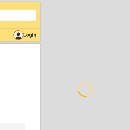
Login