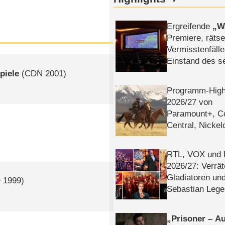
Ergreifende
W
Premiere, rätse
Vermisstenfälle
Einstand des 
Tatort: Münc
piele
(
CDN
2001)
Duos
Programm-High
2026/​27 von
Paramount+, 
Central, Nicke
WELT
RTL, VOX und
2026/​27: Verrät
Gladiatoren un
D
1999)
Sebastian Lege
Prisoner – Au