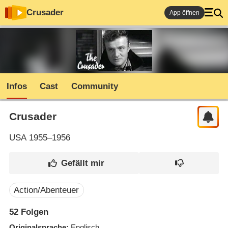
Crusader
App öffnen
Infos
Cast
Community
Crusader
USA
1955–1956
Action/Abenteuer
52
Folgen
Originalsprache
Englisch