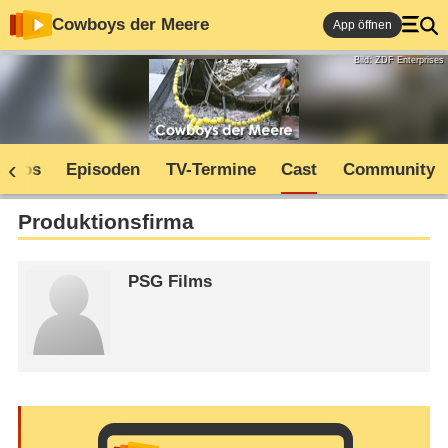
Cowboys der Meere
App öffnen
Bild: ZDF Enterprises
Infos
Episoden
TV-Termine
Cast
Community
Produktionsfirma
PSG Films