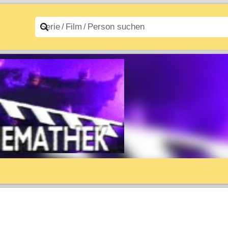
n A–Z
Filme A–Z