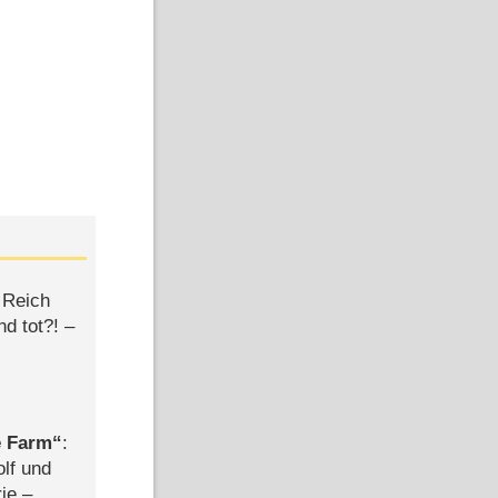
 Reich
d tot?! –
e Farm
:
olf und
rie –