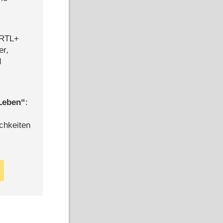
 RTL+
er,
d
 Leben
:
chkeiten