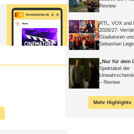
Review
RTL, VOX und
2026/​27: Verrät
Gladiatoren un
Sebastian Lege
Nur für dein
Spektakel der
Unwahrscheinli
– Review
Mehr Highlights