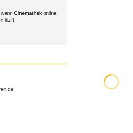
l
, wenn
Cinemathek
online
n läuft.
ren.de