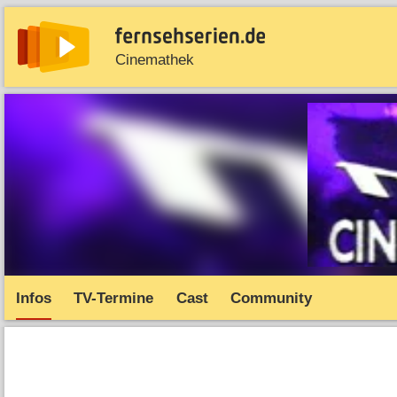
Cinemathek
News
Entdecken
Streaming
TV-Starts
Serie
Infos
TV-Termine
Cast
Community