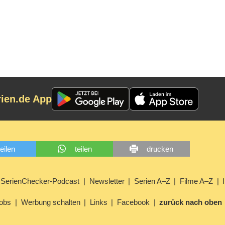
rien.de App
teilen
teilen
drucken
SerienChecker-Podcast
Newsletter
Serien A–Z
Filme A–Z
obs
Werbung schalten
Links
Facebook
zurück nach oben