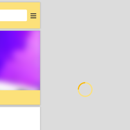
Login