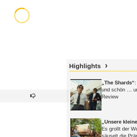
Highlights
The Shards
:
und schön … un
Review
Unsere klein
Es grollt der W
säuselt die Prä