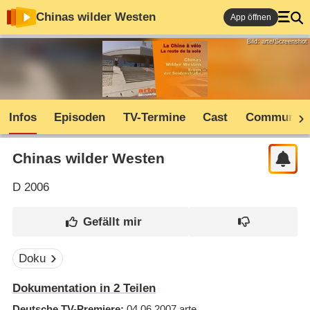
Chinas wilder Westen
App öffnen
Bild: arte/Screenshot
Infos
Episoden
TV-Termine
Cast
Community
Chinas wilder Westen
D
2006
Doku
Dokumentation in 2 Teilen
Deutsche TV-Premiere
04.06.2007
arte