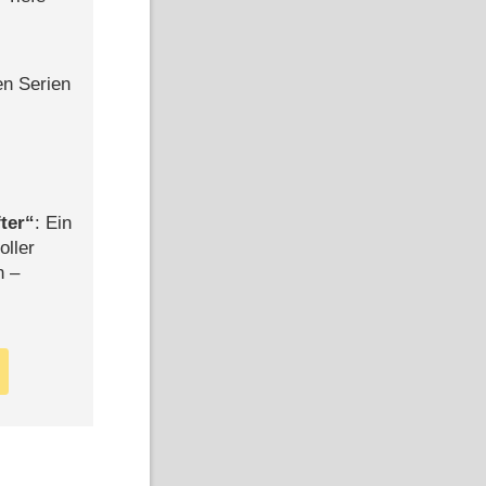
en Serien
ter
: Ein
oller
n –