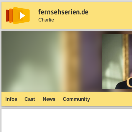
Charlie
News
Entdecken
Streaming
TV-Starts
Serie
Infos
Cast
News
Community