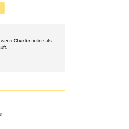
l
, wenn
Charlie
online als
uft.
de