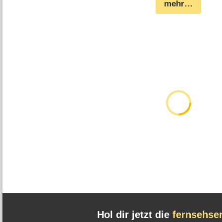
mehr…
Hol dir jetzt die
fernsehse