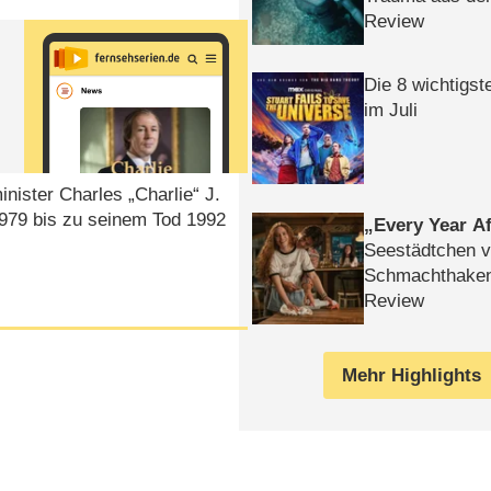
Review
Die 8 wichtigst
im Juli
nister Charles „Charlie“ J.
979 bis zu seinem Tod 1992
Every Year Af
Seestädtchen v
Schmachthake
Review
Mehr Highlights