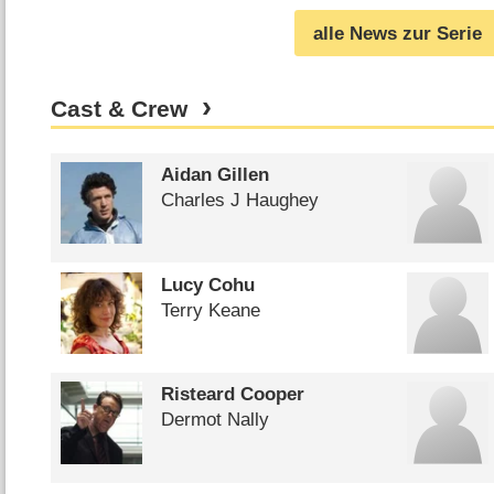
Kochshows (
13.07.2016
)
alle News zur Serie
Cast & Crew
Aidan Gillen
Charles J Haughey
Lucy Cohu
Terry Keane
Risteard Cooper
Dermot Nally