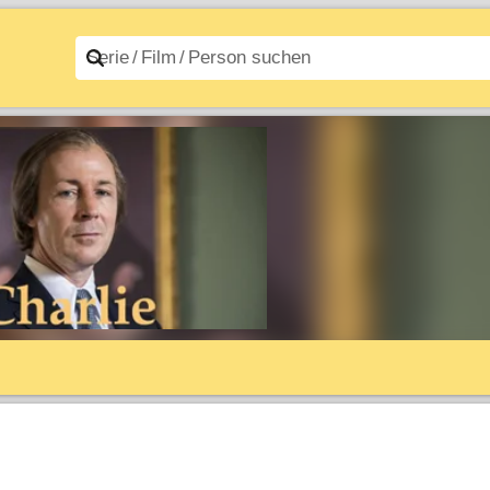
n A–Z
Filme A–Z