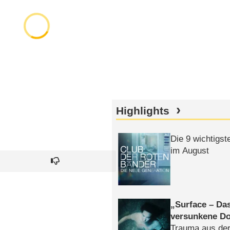
Highlights
Die 9 wichtigst
im August
Surface – Da
versunkene Do
Trauma aus der