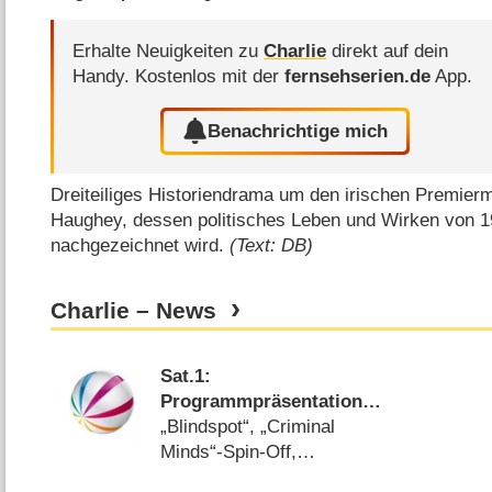
Erhalte Neuigkeiten zu
Charlie
direkt auf dein
Handy.
Kostenlos mit der
fernsehserien.de
App.
Benachrichtige mich
Dreiteiliges Historiendrama um den irischen Premiermi
Haughey, dessen politisches Leben und Wirken von 1
nachgezeichnet wird.
(Text: DB)
Charlie – News
Sat.1:
Programmpräsentation
2016/​17
„Blindspot“, „Criminal
Minds“-Spin-Off,
Sketchcomedys und