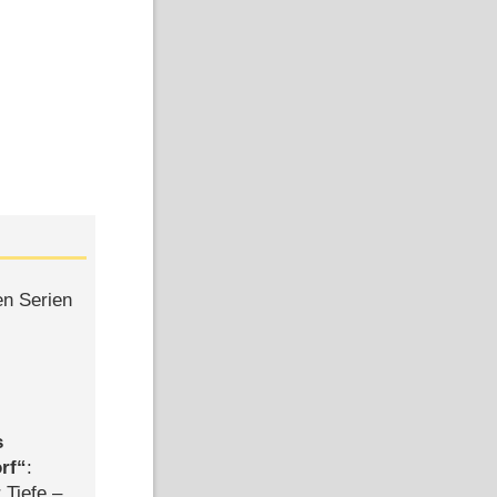
en Serien
s
rf
:
 Tiefe –