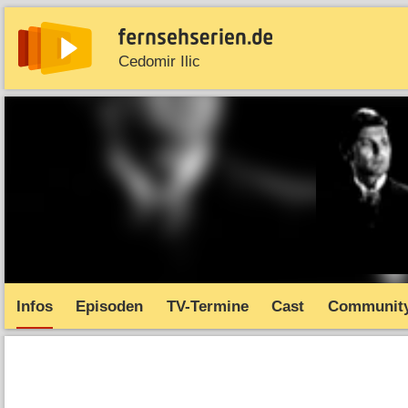
Cedomir Ilic
News
Entdecken
Streaming
TV-Starts
Serie
Infos
Episoden
TV-Termine
Cast
Communit