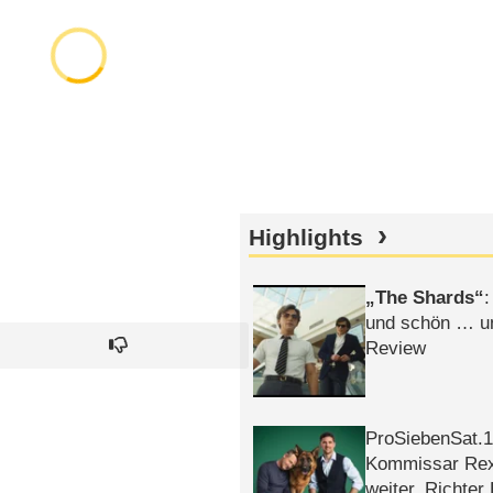
Highlights
The Shards
:
und schön … un
Review
ProSiebenSat.1 
Kommissar Rex 
weiter, Richter