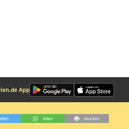
rien.de App
teilen
teilen
drucken