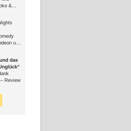
Joko &
Urlaub
lights
Comedy
lodeon und
 und das
Unglück
dank
– Review