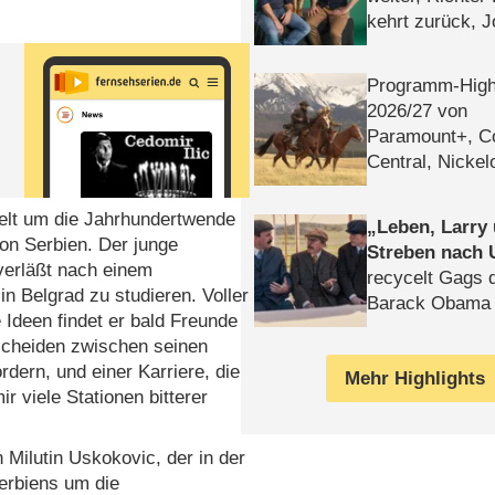
kehrt zurück, 
Klaas machen 
n
Programm-High
2026/​27 von
Paramount+, 
Central, Nicke
WELT
ielt um die Jahrhundertwende
Leben, Larry
on Serbien. Der junge
Streben nach 
verläßt nach einem
recycelt Gags 
in Belgrad zu studieren. Voller
Barack Obama 
 Ideen findet er bald Freunde
tscheiden zwischen seinen
rdern, und einer Karriere, die
Mehr Highlights
 viele Stationen bitterer
Milutin Uskokovic, der in der
Serbiens um die