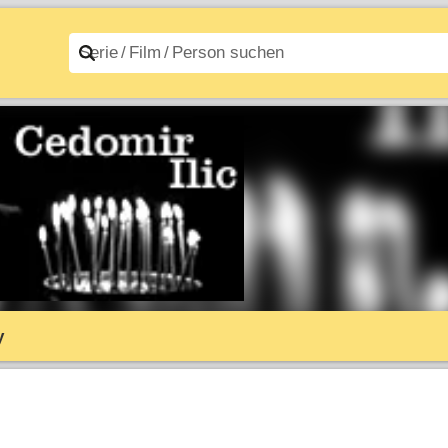
n A–Z
Filme A–Z
y