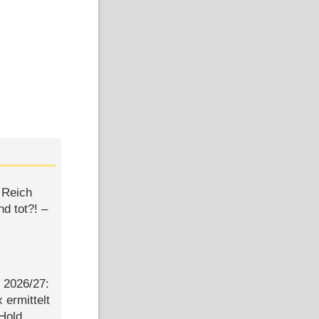
 Reich
d tot?! –
2026/​27:
ermittelt
 Hold