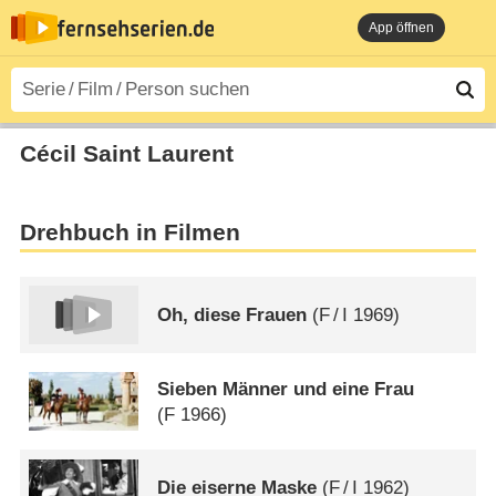
App öffnen
Cécil Saint Laurent
Drehbuch in Filmen
Oh, diese Frauen
(
F
/
I
1969)
Sieben Männer und eine Frau
(
F
1966)
Die eiserne Maske
(
F
/
I
1962)