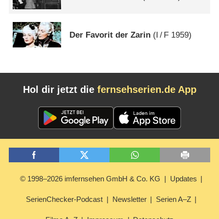
Der Favorit der Zarin
(
I
/
F
1959)
Hol dir jetzt die
fernsehserien.de App
© 1998–2026 imfernsehen GmbH & Co. KG
Updates
SerienChecker-Podcast
Newsletter
Serien A–Z