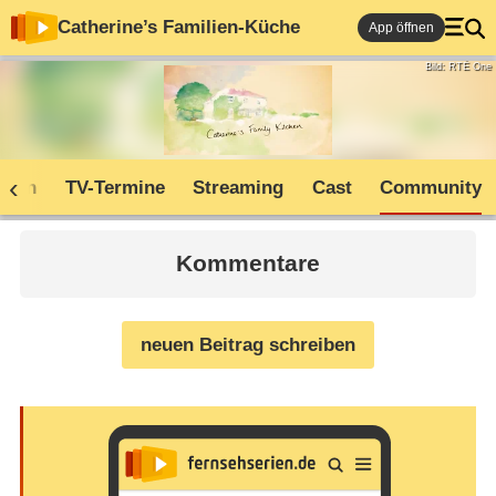
Catherine’s Familien-Küche
App öffnen
Bild: RTÉ One
oden
TV-Termine
Streaming
Cast
Community
Kommentare
neuen Beitrag schreiben