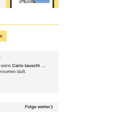
en
l
, wenn
Carlo tauscht …
rnsehen läuft.
Folge weiter