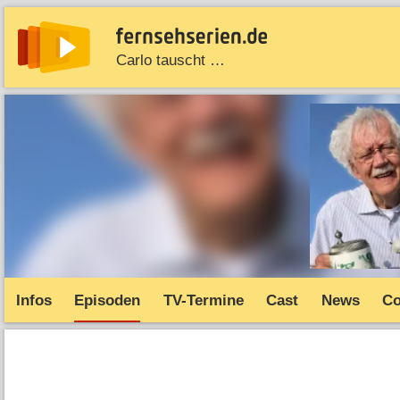
Carlo tauscht …
News
Entdecken
Streaming
TV-Starts
Serie
Infos
Episoden
TV-Termine
Cast
News
C