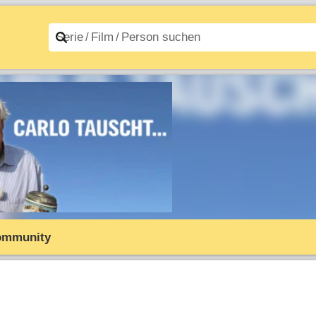
n A–Z
Filme A–Z
ommunity