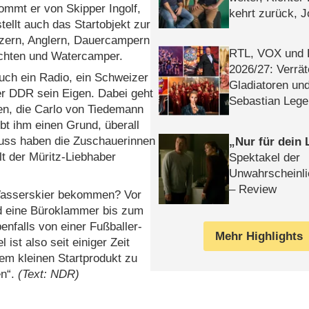
mmt er von Skipper Ingolf,
kehrt zurück, 
ellt auch das Startobjekt zur
Klaas machen 
tzern, Anglern, Dauercampern
RTL, VOX und
achten und Watercamper.
2026/​27: Verrät
ch ein Radio, ein Schweizer
Gladiatoren un
r DDR sein Eigen. Dabei geht
Sebastian Lege
en, die Carlo von Tiedemann
bt ihm einen Grund, überall
luss haben die Zuschauerinnen
Nur für dein
lt der Müritz-Liebhaber
Spektakel der
Unwahrscheinli
– Review
Wasserskier bekommen? Vor
d eine Büroklammer bis zum
nfalls von einer Fußballer-
Mehr Highlights
st also seit einiger Zeit
nem kleinen Startprodukt zu
en“.
(Text: NDR)