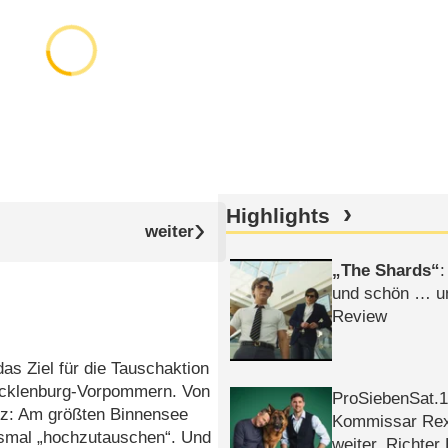
Highlights
The Shards
:
und schön … un
Review
s Ziel für die Tauschaktion
Mecklenburg-Vorpommern. Von
ProSiebenSat.1 
tz: Am größten Binnensee
Kommissar Rex 
esmal „hochzutauschen“. Und
weiter, Richter