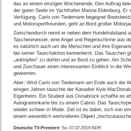
das an einem einzigen Wochenende. Den Auftrag beko
der guten Seele im Yachthafen Marina Eldenburg. Er st
Verfügung. Carlo von Tiedemann begegnet Bootsbesi
und Motorsportfreunden, geht an Bord großer Motorj
Zwischendurch nennt er neben dem Hundehalsband au
Taschenmesser, eine Angel und Regenschirme aus de
es
natürlich auch um die Menschen und ihre Eigenart
bei seiner Tauschaktion kennenlernt. Das Tauschen gi
„anklopfen“ zu dürfen und an Bord zu gehen. Am Sch
und Zuschauer einen interessanten Einblick in die We
gewonnen.
Aber: Wird Carlo von Tiedemann am Ende auch die 
einigen Jahren tauschte der Kanadier Kyle MacDonal
Eigenheim. Ein Student aus Osnabrück schaffte es ebe
Autogrammkarte bis zu einem Cabrio. Das Tauschspiel i
wieder schwer in Mode. Ziel ist es dabei, sich von ei
einem wesentlich wertvolleren Objekt „hochzutausch
Deutsche TV-Premiere
So. 07.07.2019
NDR