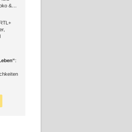
Joko &
Urlaub
 RTL+
er,
d
 Leben
:
chkeiten