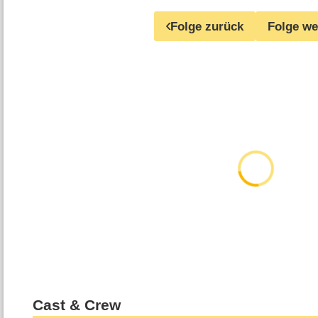
Folge zurück
Folge we
Cast & Crew