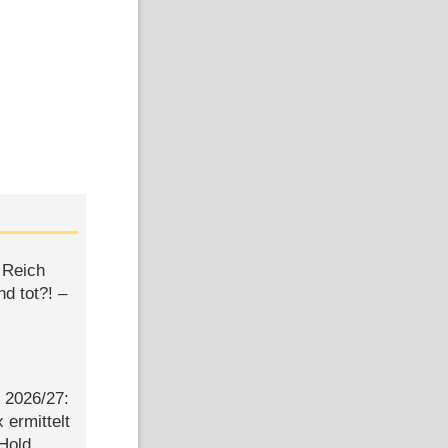
 Reich
d tot?! –
2026/​27:
ermittelt
 Hold