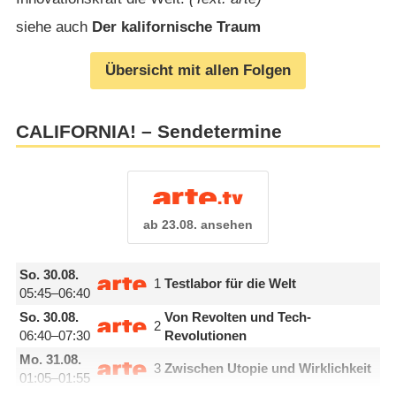
siehe auch
Der kalifornische Traum
Übersicht mit allen Folgen
CALIFORNIA! – Sendetermine
ab 23.08. ansehen
So.
30.08.
1
Testlabor für die Welt
05:45–06:40
So.
30.08.
Von Revolten und Tech-
2
06:40–07:30
Revolutionen
Mo.
31.08.
3
Zwischen Utopie und Wirklichkeit
01:05–01:55