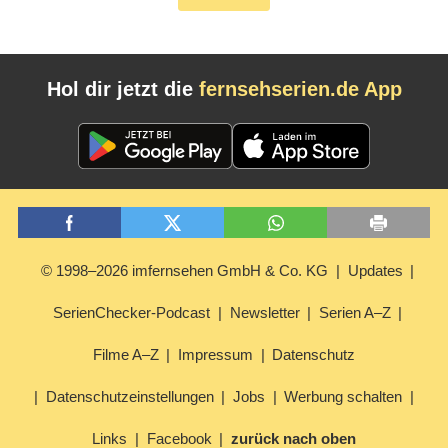
Hol dir jetzt die
fernsehserien.de App
© 1998–2026 imfernsehen GmbH & Co. KG
Updates
SerienChecker-Podcast
Newsletter
Serien A–Z
Filme A–Z
Impressum
Datenschutz
Datenschutzeinstellungen
Jobs
Werbung schalten
Links
Facebook
zurück nach oben