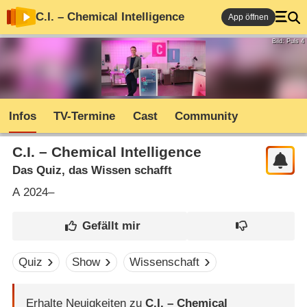
C.I. – Chemical Intelligence
App öffnen
Bild: Puls 4
Infos
TV-Termine
Cast
Community
C.I. – Chemical Intelligence
Das Quiz, das Wissen schafft
A
2024–
Quiz
Show
Wissenschaft
Erhalte Neuigkeiten zu
C.I. – Chemical