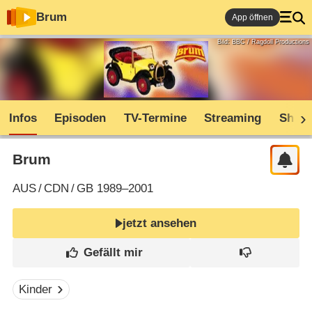
Brum
App öffnen
Bild: BBC / Ragdoll Productions
Infos
Episoden
TV-Termine
Streaming
Shop
Brum
AUS
/
CDN
/
GB
1989–2001
jetzt ansehen
Kinder