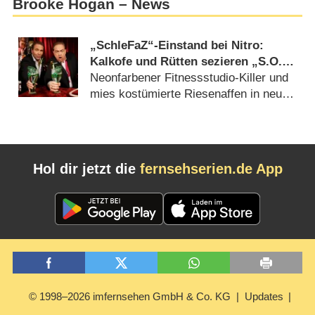
Brooke Hogan – News
„SchleFaZ“-Einstand bei Nitro:
Kalkofe und Rütten sezieren „S.O.S.
Barracuda“ und mehr
Neonfarbener Fitnessstudio-Killer und
mies kostümierte Riesenaffen in neuer
Staffel (
22.07.2024
)
Hol dir jetzt die
fernsehserien.de App
© 1998–2026 imfernsehen GmbH & Co. KG
Updates