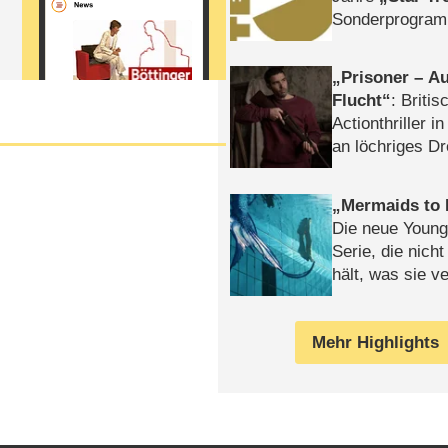
Sonderprogra
Die Helgolän
Prisoner – Au
Flucht
: Britis
Actionthriller i
an löchriges D
gekettet – Rev
Mermaids to 
Die neue Young
Serie, die nich
hält, was sie ve
Review
Mehr Highlights