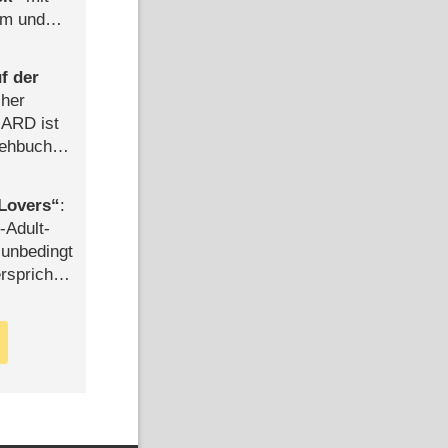
mm und
der
f der
cher
n ARD ist
rehbuch
iew
Lovers
:
-Adult-
t unbedingt
rspricht –