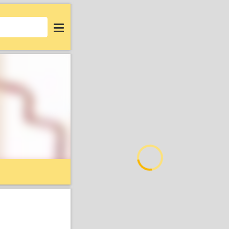
Login