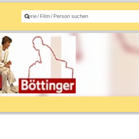
n A–Z
Filme A–Z