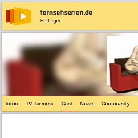
Böttinger
News
Entdecken
Streaming
TV-Starts
Serie
Infos
TV-Termine
Cast
News
Community