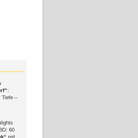
s
rf
:
 Tiefe –
lights
BD: 60
ek
mit