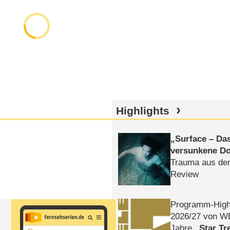
Highlights
Surface – Da
versunkene Do
Trauma aus der
Review
Programm-High
2026/​27 von W
Jahre
Star Tr