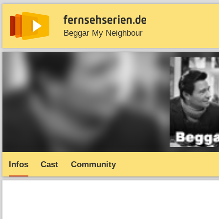
Beggar My Neighbour
News
Entdecken
Streaming
TV-Starts
Serie
Infos
Cast
Community