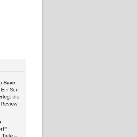
to Save
: Ein Sci-
rlegt die
 Review
s
rf
:
 Tiefe –