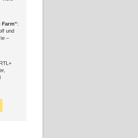
e Farm
:
olf und
rie –
 RTL+
er,
d