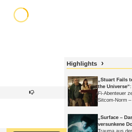
Highlights
Stuart Fails 
the Universe
Fi-Abenteuer ze
Sitcom-Norm –
Surface – Da
versunkene Do
Trauma aus der