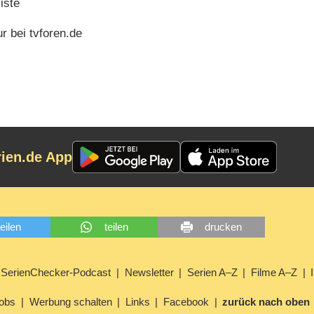
iste
 bei tvforen.de
rien.de App
teilen
teilen
drucken
SerienChecker-Podcast
Newsletter
Serien A–Z
Filme A–Z
obs
Werbung schalten
Links
Facebook
zurück nach oben