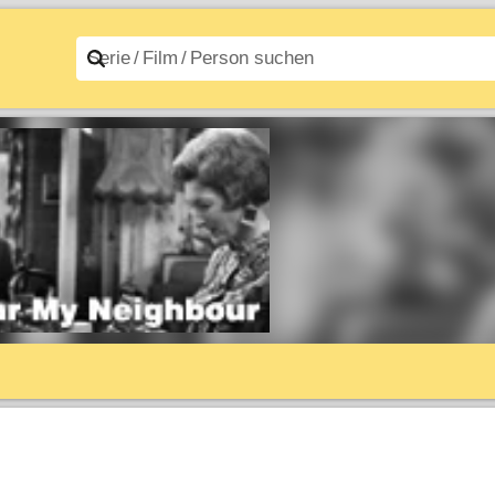
n A–Z
Filme A–Z