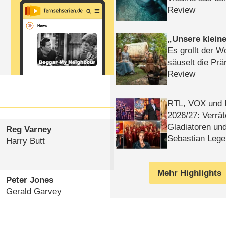
Review
Unsere klein
Es grollt der W
säuselt die Prä
Review
RTL, VOX und
2026/​27: Verrät
Gladiatoren un
Reg Varney
Sebastian Lege
Harry Butt
Mehr Highlights
Peter Jones
Gerald Garvey