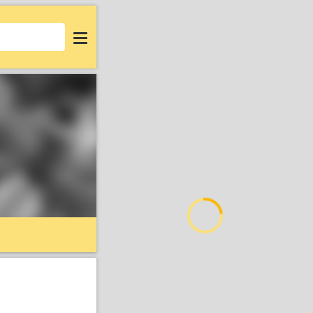
Login