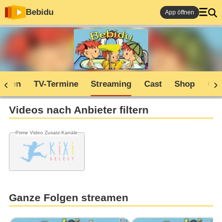
Bebidu
App öffnen
soden
TV-Termine
Streaming
Cast
Shop
Co
Videos nach Anbieter filtern
Prime Video Zusatz-Kanäle
Ganze Folgen streamen
Bild: