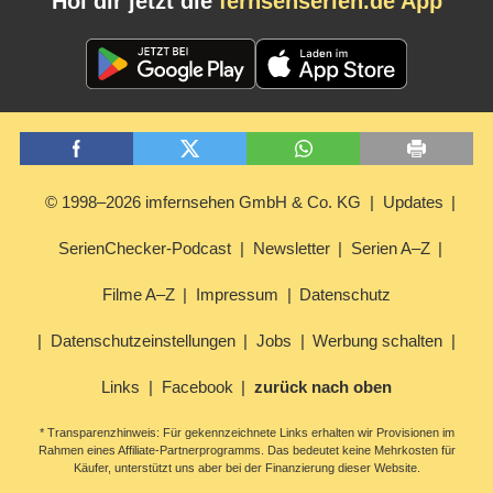
Hol dir jetzt die
fernsehserien.de App
© 1998–2026 imfernsehen GmbH & Co. KG
Updates
SerienChecker-Podcast
Newsletter
Serien A–Z
Filme A–Z
Impressum
Datenschutz
Datenschutzeinstellungen
Jobs
Werbung schalten
Links
Facebook
zurück nach oben
* Transparenzhinweis: Für gekennzeichnete Links erhalten wir Provisionen im
Rahmen eines Affiliate-Partnerprogramms. Das bedeutet keine Mehrkosten für
Käufer, unterstützt uns aber bei der Finanzierung dieser Website.