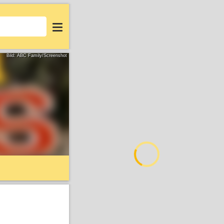
Login
Bild: ABC Family/Screenshot