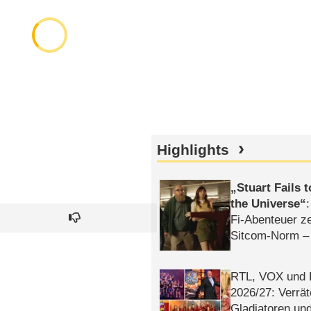
Highlights
Stuart Fails 
the Universe
Fi-Abenteuer ze
Sitcom-Norm –
RTL, VOX und
2026/​27: Verrät
Gladiatoren un