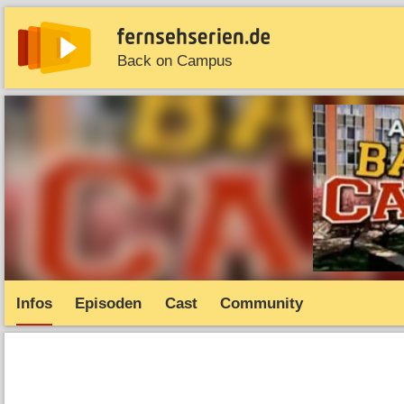
Back on Campus
News
Entdecken
Streaming
TV-Starts
Serie
Infos
Episoden
Cast
Community