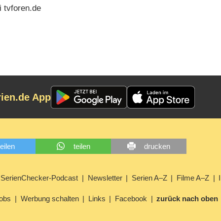
 tvforen.de
rien.de App
teilen
teilen
drucken
SerienChecker-Podcast
Newsletter
Serien A–Z
Filme A–Z
obs
Werbung schalten
Links
Facebook
zurück nach oben