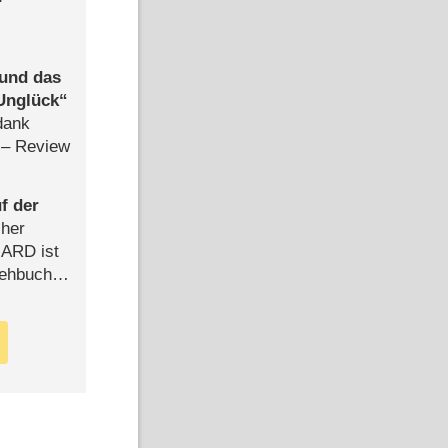
 und das
Unglück
dank
– Review
f der
cher
n ARD ist
rehbuch
iew