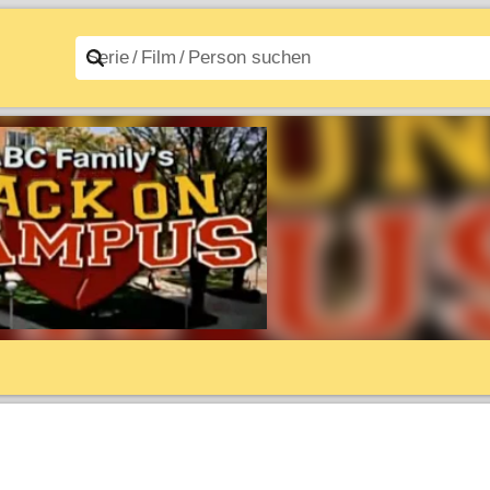
n A–Z
Filme A–Z