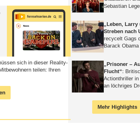
Sebastian Lege
f
Leben, Larry
Streben nach 
recycelt Gags 
Barack Obama 
müssen sich in dieser Reality-
Prisoner – Au
itbewohnern teilen: Ihren
Flucht
: Britis
Actionthriller i
an löchriges D
gen
gekettet – Rev
Mehr Highlights