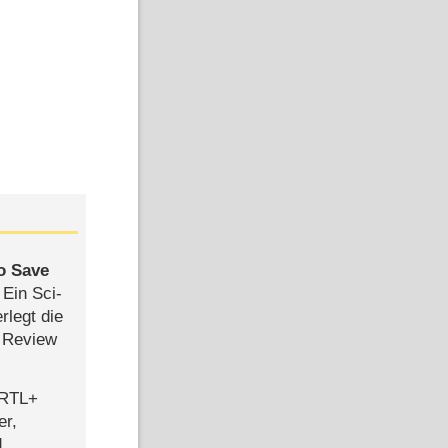
to Save
: Ein Sci-
rlegt die
 Review
 RTL+
er,
d