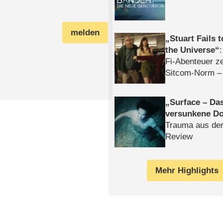
melden
Stuart Fails 
the Universe
Fi-Abenteuer ze
Sitcom-Norm –
Surface – Da
versunkene Do
Trauma aus der
Review
Mehr Highlights