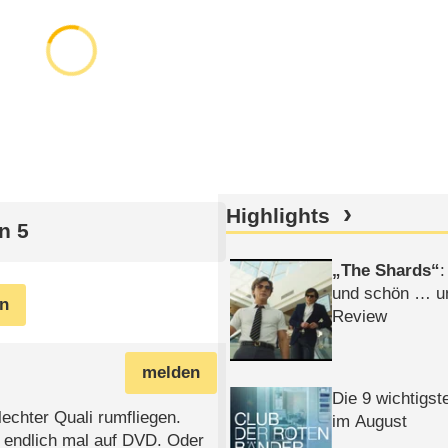
Highlights
n 5
The Shards
:
und schön … un
en
Review
melden
Die 9 wichtigst
echter Quali rumfliegen.
im August
n endlich mal auf DVD. Oder