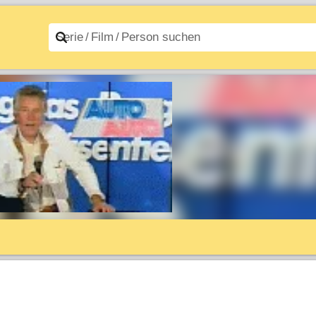
n A–Z
Filme A–Z