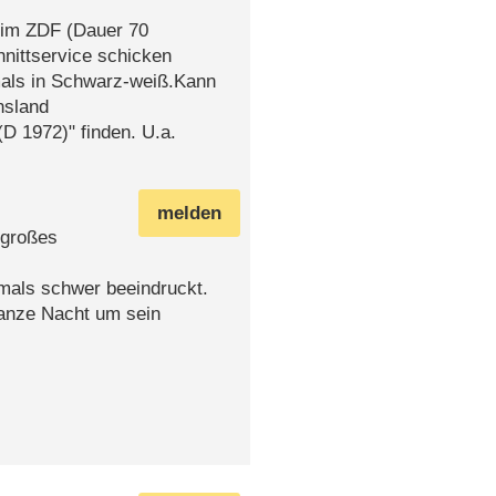
 im ZDF (Dauer 70
hnittservice schicken
mals in Schwarz-weiß.Kann
nsland
D 1972)" finden. U.a.
melden
 großes
mals schwer beeindruckt.
ganze Nacht um sein