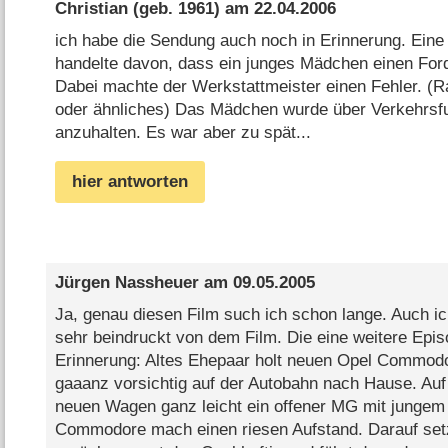
Christian
(geb. 1961) am
22.04.2006
ich habe die Sendung auch noch in Erinnerung. Eine
handelte davon, dass ein junges Mädchen einen Ford
Dabei machte der Werkstattmeister einen Fehler. (
oder ähnliches) Das Mädchen wurde über Verkehrsf
anzuhalten. Es war aber zu spät...
hier antworten
Jürgen Nassheuer
am
09.05.2005
Ja, genau diesen Film such ich schon lange. Auch i
sehr beindruckt von dem Film. Die eine weitere Episo
Erinnerung: Altes Ehepaar holt neuen Opel Commodo
gaaanz vorsichtig auf der Autobahn nach Hause. Au
neuen Wagen ganz leicht ein offener MG mit junge
Commodore mach einen riesen Aufstand. Darauf se