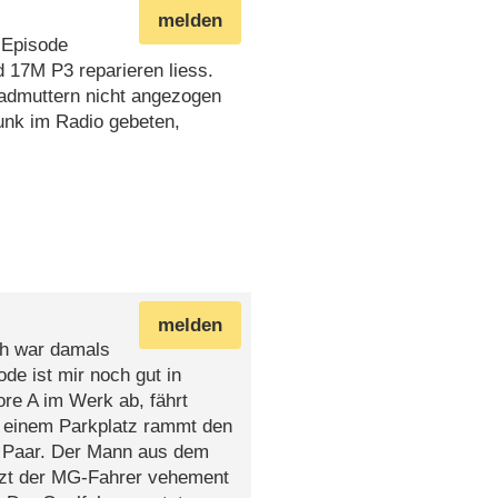
melden
 Episode
 17M P3 reparieren liess.
Radmuttern nicht angezogen
unk im Radio gebeten,
melden
ch war damals
de ist mir noch gut in
re A im Werk ab, fährt
f einem Parkplatz rammt den
m Paar. Der Mann aus dem
tzt der MG-Fahrer vehement