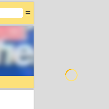
Login