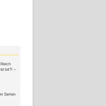
 Reich
d tot?! –
en Serien