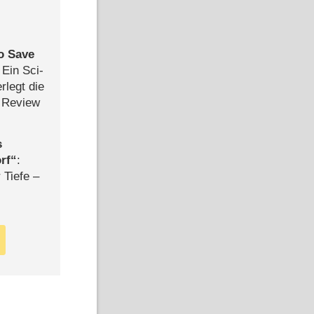
to Save
: Ein Sci-
rlegt die
 Review
s
rf
:
 Tiefe –