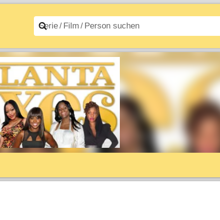
n A–Z
Filme A–Z