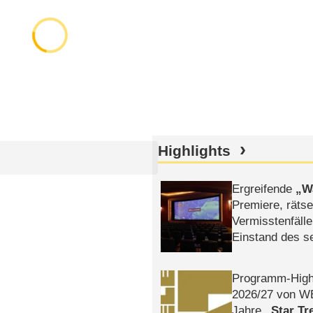
Highlights
Ergreifende
W
Premiere, rätse
Vermisstenfälle
Einstand des 
Tatort: Münc
Duos
Programm-High
2026/​27 von W
Jahre
Star Tr