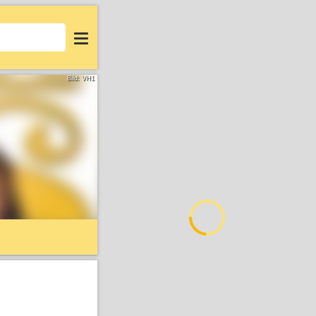
Login
Bild: VH1