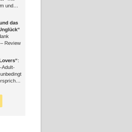
mm und
der
 und das
Unglück
dank
– Review
Lovers
:
-Adult-
t unbedingt
rspricht –