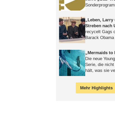
Sonderprogra
Die Helgolän
Leben, Larry
Streben nach 
recycelt Gags 
Barack Obama 
Mermaids to 
Die neue Young
Serie, die nich
hält, was sie ve
Review
Mehr Highlights