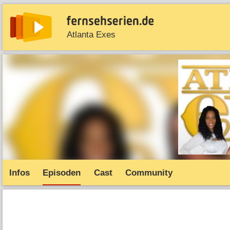
Atlanta Exes
News
Entdecken
Streaming
TV-Starts
Serie
Infos
Episoden
Cast
Community