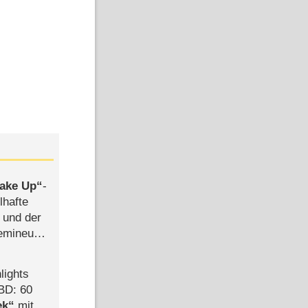
ake Up
-
lhafte
 und der
semineuen
hen
-
lights
BD: 60
ek
mit