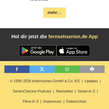
mehr…
Hol dir jetzt die
fernsehserien.de App
© 1998–2026 imfernsehen GmbH & Co. KG
Updates
SerienChecker-Podcast
Newsletter
Serien A–Z
Filme A–Z
Impressum
Datenschutz