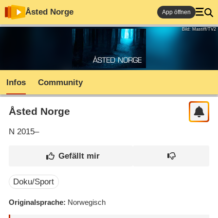
Åsted Norge
App öffnen
Bild: Mastiff/TV2
Infos
Community
Åsted Norge
N
2015–
Doku/Sport
Originalsprache
Norwegisch