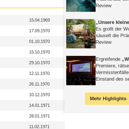
Review
15.04.1969
Unsere klein
Es grollt der W
17.09.1970
säuselt die Prä
01.10.1970
Review
15.10.1970
Ergreifende
W
29.10.1970
Premiere, rätse
Vermisstenfälle
12.11.1970
Einstand des 
26.11.1970
Tatort: Münc
Duos
10.12.1970
Mehr Highlights
14.01.1971
28.01.1971
11.02.1971