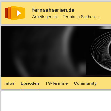
Arbeitsgericht – Termin in Sachen …
News
Entdecken
Streaming
TV-Starts
Serie
Infos
Episoden
TV-Termine
Community