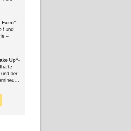
e Farm
:
olf und
rie –
ake Up
-
lhafte
 und der
semineuen
hen
-