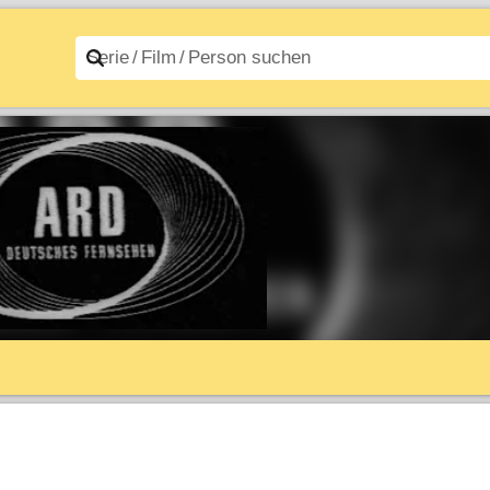
n A–Z
Filme A–Z