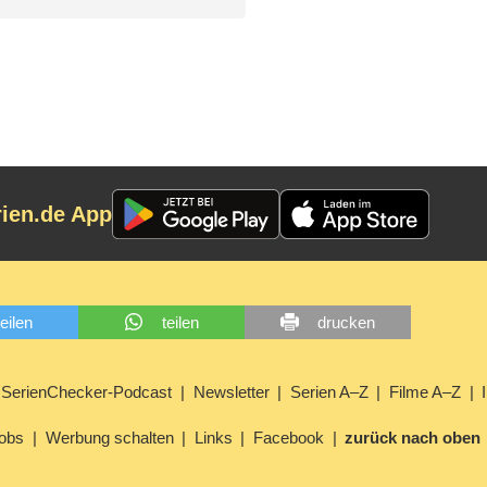
rien.de App
teilen
teilen
drucken
SerienChecker-Podcast
Newsletter
Serien A–Z
Filme A–Z
obs
Werbung schalten
Links
Facebook
zurück nach oben