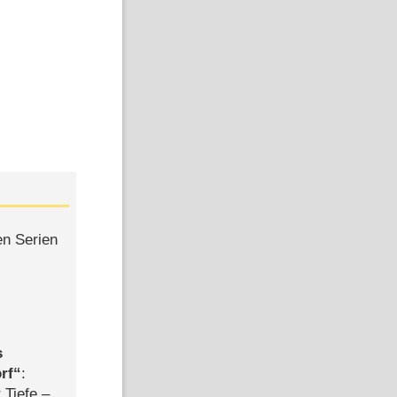
en Serien
s
rf
:
 Tiefe –