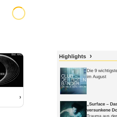
Bild: ARD
Highlights
Die 9 wichtigst
im August
Surface – Da
versunkene Do
Trauma aus der