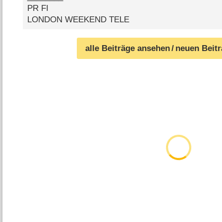
PR FI
LONDON WEEKEND TELE
alle Beiträge ansehen
/ neuen Beit