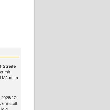
 Streife
zt mit
d Māori im
2026/​27:
ermittelt
 Hold