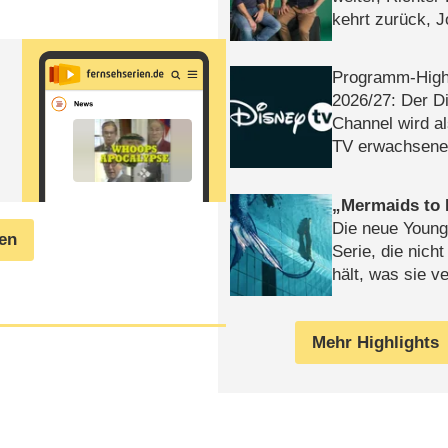
kehrt zurück, 
Klaas machen 
Programm-High
2026/​27: Der D
Channel wird a
TV erwachsene
Mermaids to 
Die neue Young
gen
Serie, die nich
hält, was sie ve
Review
Mehr Highlights