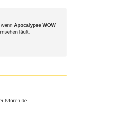
l
, wenn
Apocalypse WOW
rnsehen läuft.
i tvforen.de