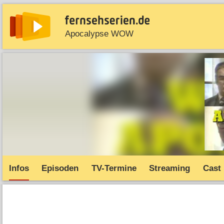
Apocalypse WOW
News
Entdecken
Streaming
TV-Starts
Serie
Infos
Episoden
TV-Termine
Streaming
Cast