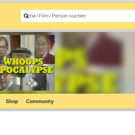
n A–Z
Filme A–Z
Shop
Community