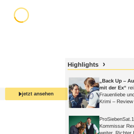
Highlights
Back Up – Auf
mit der Ex
rei
jetzt ansehen
Frauenliebe un
Krimi – Review
ProSiebenSat.1 
Kommissar Rex 
weiter, Richter