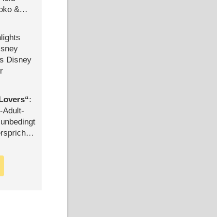
Joko &
Urlaub
lights
isney
ls Disney
r
Lovers
:
-Adult-
t unbedingt
rspricht –