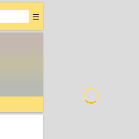
Login