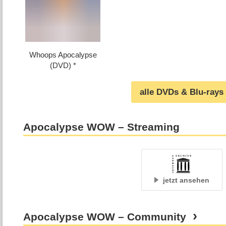
Whoops Apocalypse
(DVD)
alle DVDs & Blu-rays
Apocalypse WOW – Streaming
jetzt ansehen
Apocalypse WOW – Community