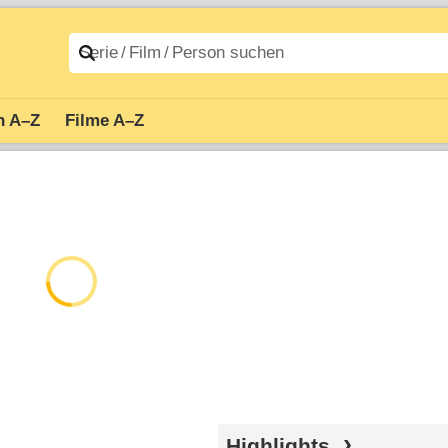
n A–Z
Filme A–Z
Highlights