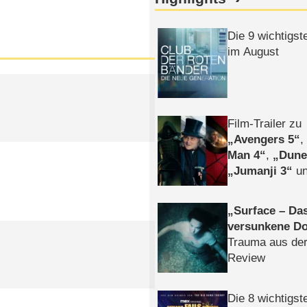
Die 9 wichtigst
im August
Film-Trailer zu
Avengers 5
Man 4
,
Dune
Jumanji 3
un
Horror
Clayfa
Surface – Da
versunkene Do
Trauma aus der
Review
Die 8 wichtigst