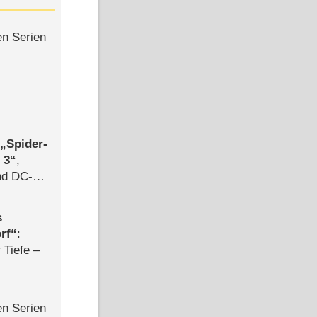
en Serien
,
Spider-
 3
,
d DC-
ce
s
rf
:
 Tiefe –
en Serien