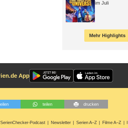
im Juli
Mehr Highlights
rien.de App
teilen
teilen
drucken
SerienChecker-Podcast
Newsletter
Serien A–Z
Filme A–Z