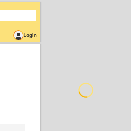
Login