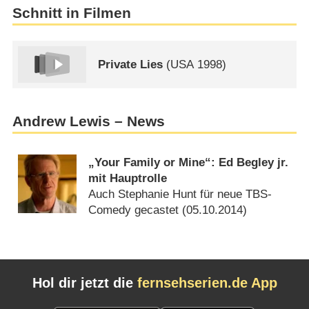
Schnitt in Filmen
Private Lies
(
USA
1998)
Andrew Lewis – News
„Your Family or Mine“: Ed Begley jr.
mit Hauptrolle
Auch Stephanie Hunt für neue TBS-
Comedy gecastet (
05.10.2014
)
Hol dir jetzt die
fernsehserien.de App