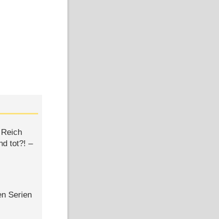
 Reich
d tot?! –
en Serien