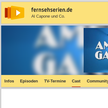
Al Capone und Co.
News
Entdecken
Streaming
TV-Starts
Serie
Infos
Episoden
TV-Termine
Cast
Communit