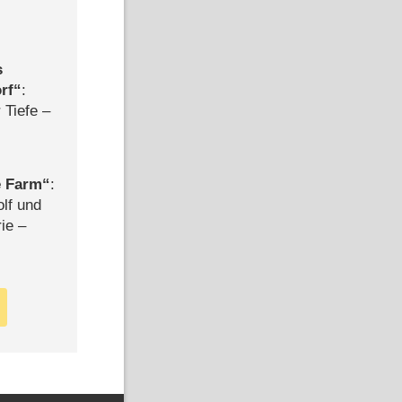
s
rf
:
 Tiefe –
e Farm
:
olf und
rie –