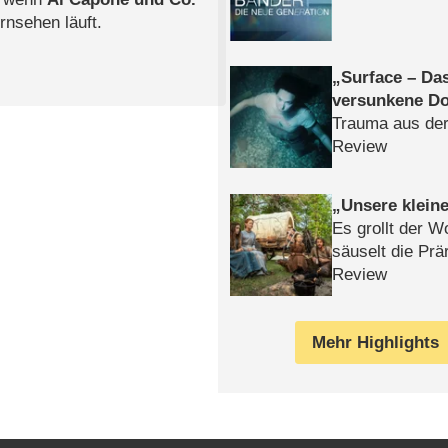
rnsehen läuft.
Surface – Da
versunkene Do
Trauma aus der
Review
Unsere klein
Es grollt der W
säuselt die Prä
Review
Mehr Highlights