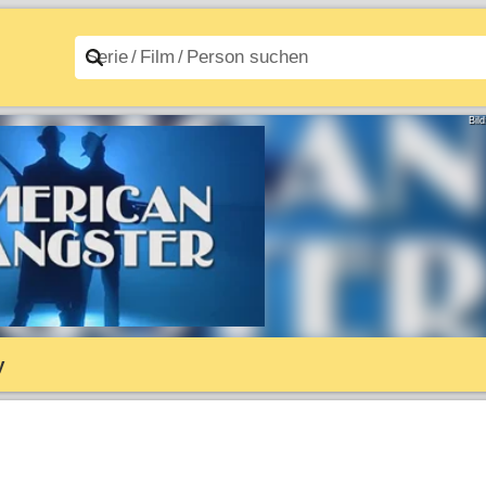
n A–Z
Filme A–Z
Bil
y