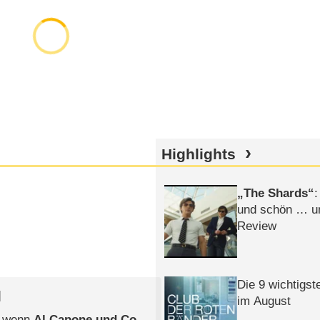
Highlights
The Shards
:
und schön … un
Review
Die 9 wichtigst
l
im August
, wenn
Al Capone und Co.