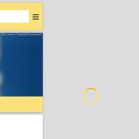
Login
d: Discovery Channel/Screenshot