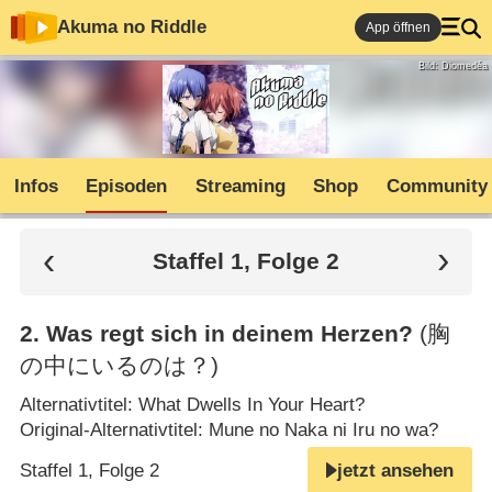
Akuma no Riddle
App öffnen
Bild: Diomedéa
Infos
Episoden
Streaming
Shop
Community
Staffel 1, Folge 2
2
.
Was regt sich in deinem Herzen?
(胸
の中にいるのは？)
Alternativtitel: What Dwells In Your Heart?
Original-Alternativtitel: Mune no Naka ni Iru no wa?
Staffel 1, Folge 2
jetzt ansehen