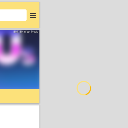
Login
Bild: Six West Media