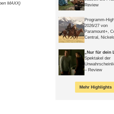
eben MAXX)
Review
Programm-High
2026/​27 von
Paramount+, 
Central, Nicke
WELT
Nur für dein
Spektakel der
Unwahrscheinli
– Review
Mehr Highlights