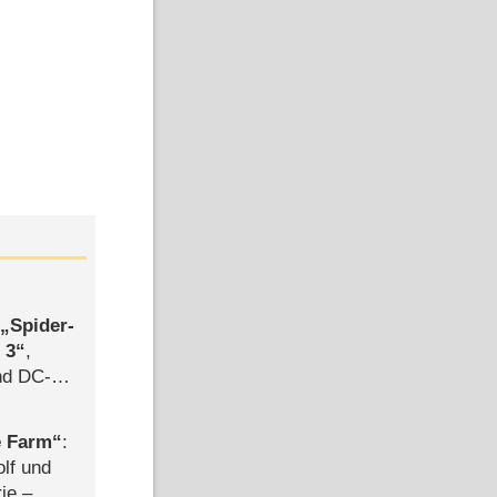
,
Spider-
 3
,
d DC-
ce
e Farm
:
olf und
rie –