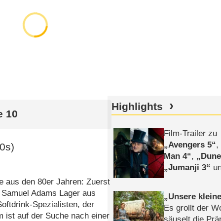
Highlights
e 10
Film-Trailer zu
Avengers 5
80s)
Man 4
,
Dune
Jumanji 3
un
Horror
Clayfa
e aus den 80er Jahren: Zuerst
in Samuel Adams Lager aus
Unsere klein
oftdrink-Spezialisten, der
Es grollt der W
 ist auf der Suche nach einer
säuselt die Prä