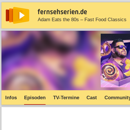
Adam Eats the 80s – Fast Food Classics
News
Entdecken
Streaming
TV-Starts
Serie
Infos
Episoden
TV-Termine
Cast
Communit