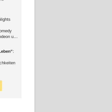
lights
Comedy
lodeon und
 Leben
:
chkeiten