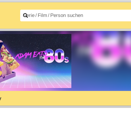
n A–Z
Filme A–Z
y