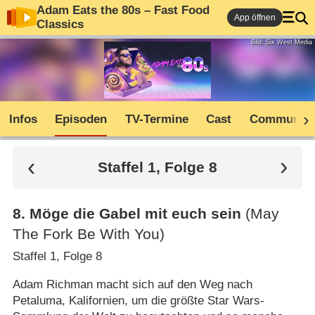
Adam Eats the 80s – Fast Food
App öffnen
Classics
Bild: Six West Media
Infos
Episoden
TV-Termine
Cast
Community
Staffel 1, Folge 8
8
.
Möge die Gabel mit euch sein
(May
The Fork Be With You)
Staffel 1, Folge 8
Adam Richman macht sich auf den Weg nach
Petaluma, Kalifornien, um die größte Star Wars-