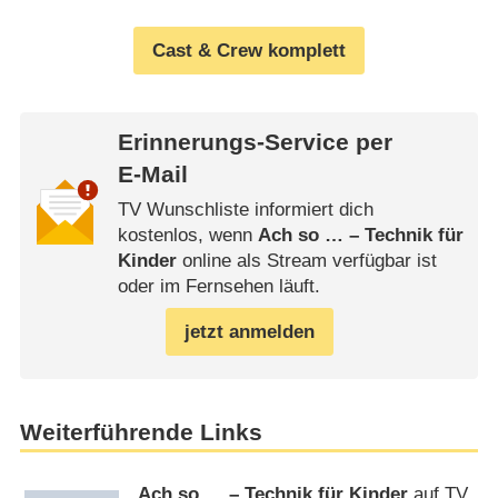
Cast & Crew komplett
Erinnerungs-Service per
E-Mail
TV Wunschliste informiert dich
kostenlos, wenn
Ach so … – Technik für
Kinder
online als Stream verfügbar ist
oder im Fernsehen läuft.
jetzt anmelden
Weiterführende Links
Ach so … – Technik für Kinder
auf TV