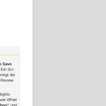
to Save
: Ein Sci-
rlegt die
 Review
lights
wei öffnet
abou
und