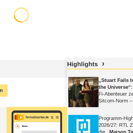
Highlights
Stuart Fails 
the Universe
en
Fi-Abenteuer ze
Sitcom-Norm –
Programm-High
2026/​27: RTL Z
die
Maison T