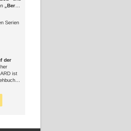
len
Berlin
-Ableger
en Serien
f der
cher
n ARD ist
rehbuch
iew