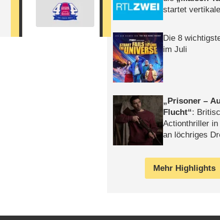
startet vertika
– Tag & Nacht
Die 8 wichtigst
im Juli
Prisoner – Au
Flucht
: Britis
Actionthriller i
an löchriges D
gekettet – Rev
Mehr Highlights