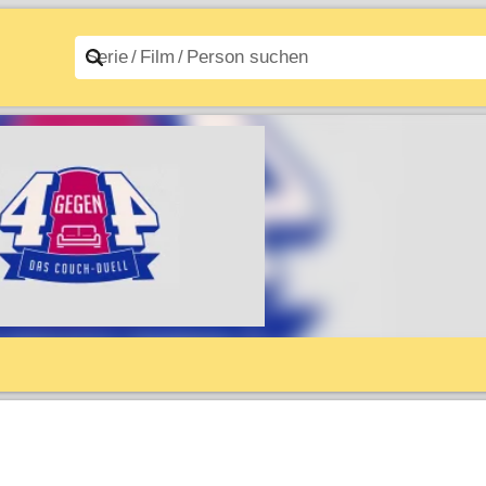
n A–Z
Filme A–Z