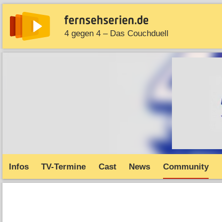
4 gegen 4 – Das Couchduell
News
Entdecken
Streaming
TV-Starts
Serie
Infos
TV-Termine
Cast
News
Community