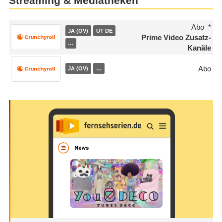
Streaming & Mediatheken
Abo
JA (OV)
UT DE
Prime Video Zusatz-
…
Kanäle
Abo
JA (OV)
…