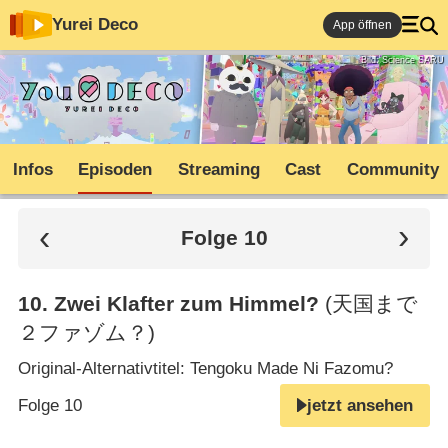
Yurei Deco
App öffnen
Bild: Science SARU
Infos
Episoden
Streaming
Cast
Community
Folge 10
10
.
Zwei Klafter zum Himmel?
(天国まで
２ファゾム？)
Original-Alternativtitel: Tengoku Made Ni Fazomu?
Folge 10
jetzt ansehen