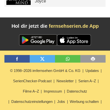
Joyce
Hol dir jetzt die
fernsehserien.de App
© 1998–2026 imfernsehen GmbH & Co. KG
Updates
SerienChecker-Podcast
Newsletter
Serien A–Z
Filme A–Z
Impressum
Datenschutz
Datenschutzeinstellungen
Jobs
Werbung schalten