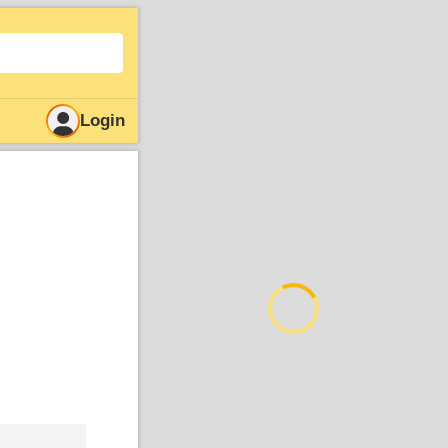
Login