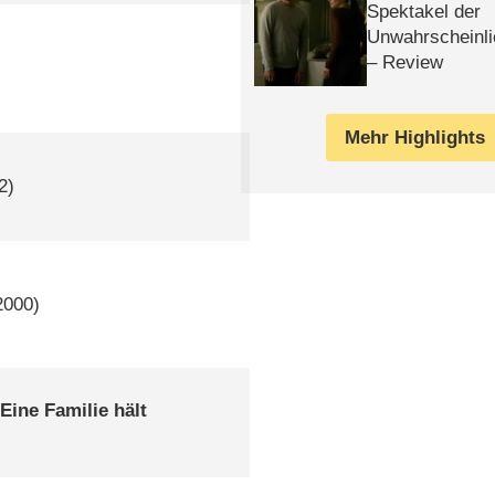
Spektakel der
Unwahrscheinli
– Review
Mehr Highlights
2)
000)
Eine Familie hält