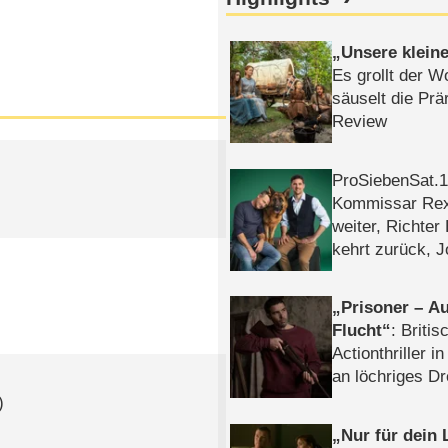
Unsere klein
Es grollt der W
säuselt die Prä
Review
ProSiebenSat.1 
Kommissar Rex 
weiter, Richter
kehrt zurück, 
Klaas machen 
Prisoner – Au
Flucht
: Britis
Actionthriller i
an löchriges D
gekettet – Rev
)
Nur für dein