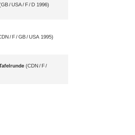
(
GB
/
USA
/
F
/
D
1996)
CDN
/
F
/
GB
/
USA
1995)
 Tafelrunde
(
CDN
/
F
/