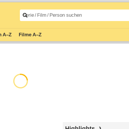
n A–Z
Filme A–Z
Highlights