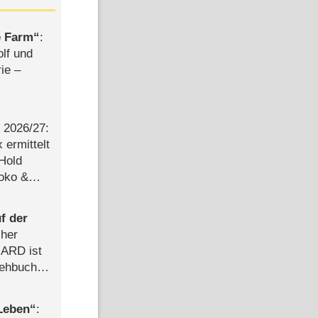
e Farm
:
olf und
rie –
2026/​27:
ermittelt
 Hold
Joko &
Urlaub
f der
cher
n ARD ist
rehbuch
iew
 Leben
: