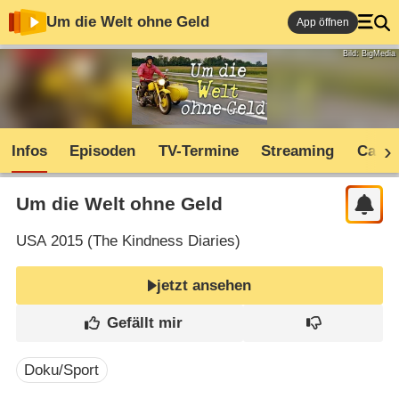
Um die Welt ohne Geld
App öffnen
Bild: BigMedia
Infos
Episoden
TV-Termine
Streaming
Cast
Um die Welt ohne Geld
USA
2015 (
The Kindness Diaries
)
jetzt ansehen
Doku/Sport