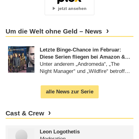
jetzt ansehen
Um die Welt ohne Geld – News
Letzte Binge-Chance im Februar:
Diese Serien fliegen bei Amazon &
Netflix raus
Unter anderem „Andromeda“, „The
Night Manager“ und „Wildfire“ betroffen
(
15.02.2021
)
alle News zur Serie
Cast & Crew
Leon Logothetis
Moderation