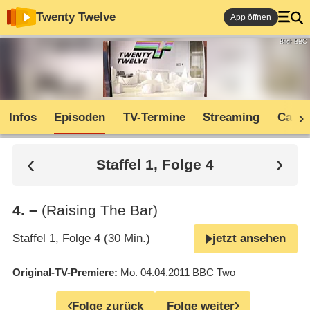
Twenty Twelve
App öffnen
Bild: BBC
Infos
Episoden
TV-Termine
Streaming
Cast
Staffel 1, Folge 4
4
.
–
(Raising The Bar)
Staffel 1, Folge 4 (30 Min.)
jetzt ansehen
Original-TV-Premiere
Mo. 04.04.2011
BBC Two
Folge zurück
Folge weiter