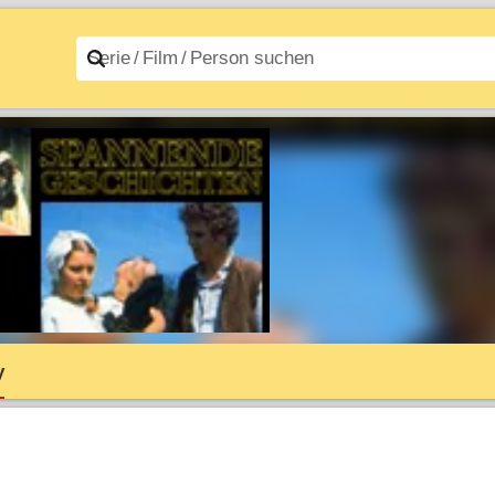
n A–Z
Filme A–Z
y