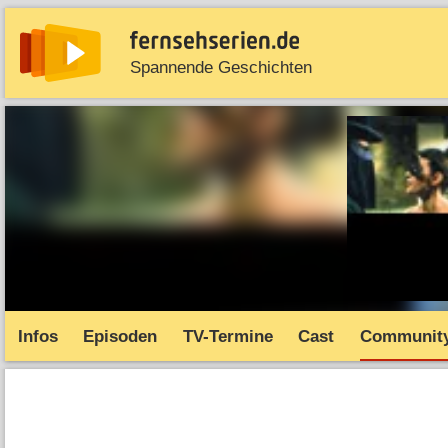
Spannende Geschichten
News
Entdecken
Streaming
TV-Starts
Serie
Infos
Episoden
TV-Termine
Cast
Communit