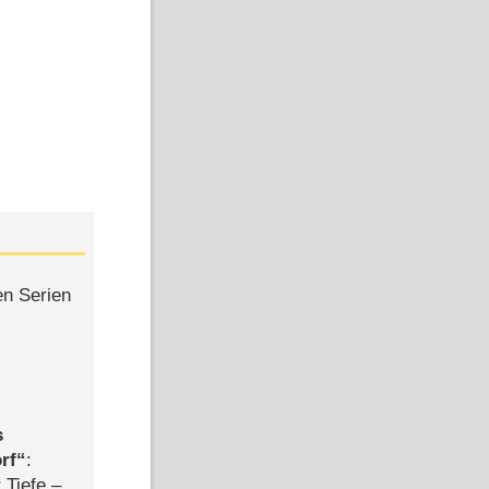
en Serien
s
rf
:
 Tiefe –