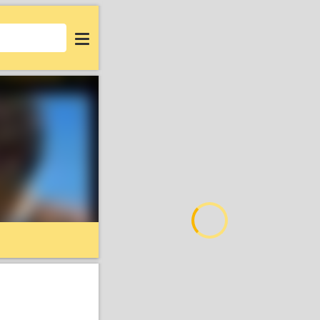
Login