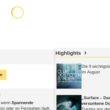
Highlights
Die 9 wichtigst
im August
en
l
Surface – Da
, wenn
Spannende
versunkene Do
ist oder im Fernsehen läuft.
Trauma aus der