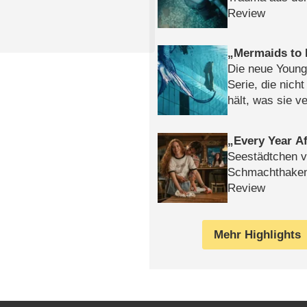
Review
Mermaids to 
Die neue Young
Serie, die nich
hält, was sie ve
Review
Every Year Af
Seestädtchen v
Schmachthake
Review
Mehr Highlights