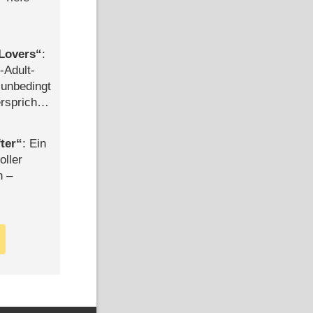
Lovers
:
-Adult-
t unbedingt
rspricht –
ter
: Ein
oller
n –