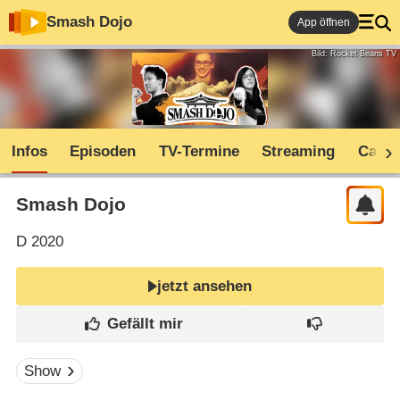
Smash Dojo
App öffnen
Bild: Rocket Beans TV
Infos
Episoden
TV-Termine
Streaming
Cast
Smash Dojo
D
2020
jetzt ansehen
Show